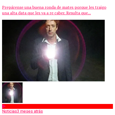
Prepárense una buena ronda de mates porque les traigo
una alta data que les va a re caber. Resulta que...
Noticias
3 meses atrás