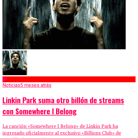
Noticias
5 meses atrás
Linkin Park suma otro billón de streams
con Somewhere I Belong
La canción «Somewhere I Belong» de Linkin Park ha
ingresado oficialmente al exclusivo «Billions Club» de