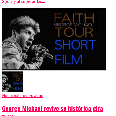
Spotify al superar las...
Noticias
5 meses atrás
George Michael revive su histórica gira