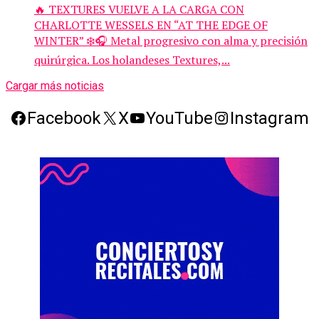
🔥 TEXTURES VUELVE A LA CARGA CON
CHARLOTTE WESSELS EN “AT THE EDGE OF
WINTER” ❄️🎧 Metal progresivo con alma y precisión
quirúrgica. Los holandeses Textures,...
Cargar más noticias
Facebook
X
YouTube
Instagram