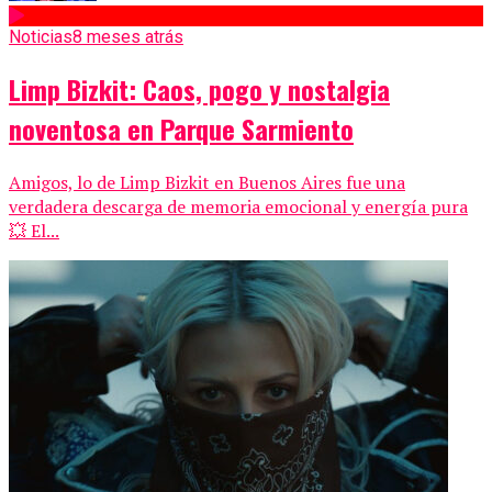
Noticias
8 meses atrás
Limp Bizkit: Caos, pogo y nostalgia
noventosa en Parque Sarmiento
Amigos, lo de Limp Bizkit en Buenos Aires fue una
verdadera descarga de memoria emocional y energía pura
💥 El...