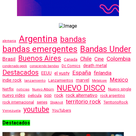
Argentina
bandas
alemania
bandas emergentes
Bandas Under
Buenos Aires
Colombia
Brasil
Chile
Cine
Canada
death metal
Dc Comics
condenado geek
conociendo bandas
Destacados
España
finlandia
EEUU
el yusty
Mexico
indie rock
marvel
Lanzamientos
lanzamiento
Metalcore
NUEVO DISCO
Nuevo single
Netflix
Nuevo Albúm
noticias
rock
rock alternativo
nuevo video
pelicula
pop
rock argentino
territorio rock
rock internacional
series
TerritorioRock
Slipknot
youtube
YouTubers
Venezuela
Destacados