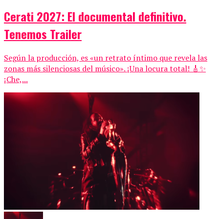
Cerati 2027: El documental definitivo.
Tenemos Trailer
Según la producción, es «un retrato íntimo que revela las
zonas más silenciosas del músico». ¡Una locura total! 🎸✨
¡Che,...