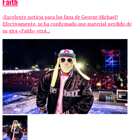
Faith
¡Excelente noticia para los fans de George Michael!
Efectivamente, se ha confirmado que material perdido de
su gira «Faith» verá...