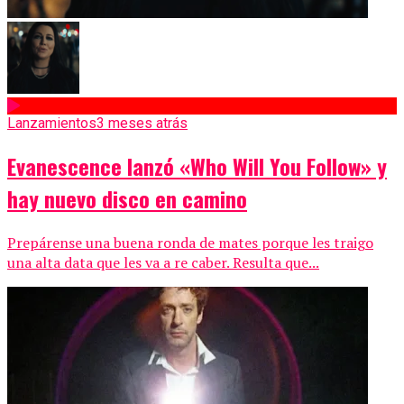
Lanzamientos
3 meses atrás
Evanescence lanzó «Who Will You Follow» y
hay nuevo disco en camino
Prepárense una buena ronda de mates porque les traigo
una alta data que les va a re caber. Resulta que...