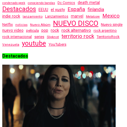
death metal
Dc Comics
condenado geek
conociendo bandas
Destacados
España
finlandia
EEUU
el yusty
Mexico
indie rock
marvel
Lanzamientos
lanzamiento
Metalcore
NUEVO DISCO
Nuevo single
Netflix
Nuevo Albúm
noticias
rock
rock alternativo
nuevo video
pelicula
pop
rock argentino
territorio rock
rock internacional
series
TerritorioRock
Slipknot
youtube
YouTubers
Venezuela
Destacados