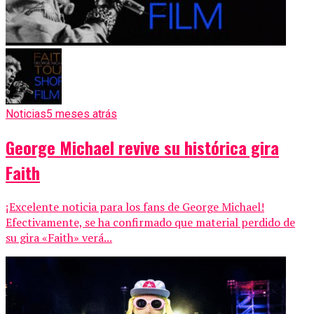
Noticias
5 meses atrás
George Michael revive su histórica gira
Faith
¡Excelente noticia para los fans de George Michael!
Efectivamente, se ha confirmado que material perdido de
su gira «Faith» verá...