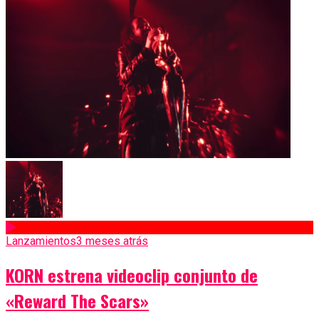
Lanzamientos
3 meses atrás
KORN estrena videoclip conjunto de
«Reward The Scars»