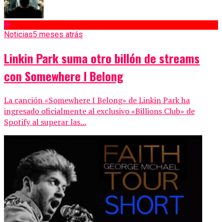
Noticias
5 meses atrás
Linkin Park suma otro billón de streams
con Somewhere I Belong
La canción «Somewhere I Belong» de Linkin Park ha
ingresado oficialmente al exclusivo «Billions Club» de
Spotify al superar las...