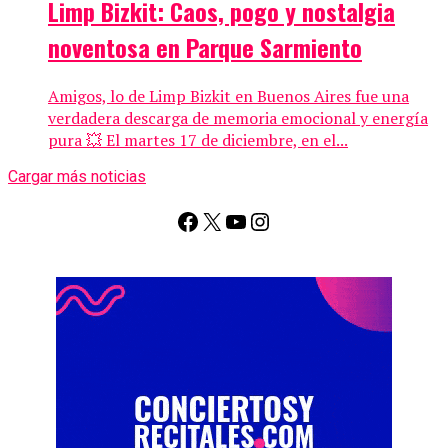
Limp Bizkit: Caos, pogo y nostalgia
noventosa en Parque Sarmiento
Amigos, lo de Limp Bizkit en Buenos Aires fue una
verdadera descarga de memoria emocional y energía
pura 💥 El martes 17 de diciembre, en el...
Cargar más noticias
Facebook
X
YouTube
Instagram