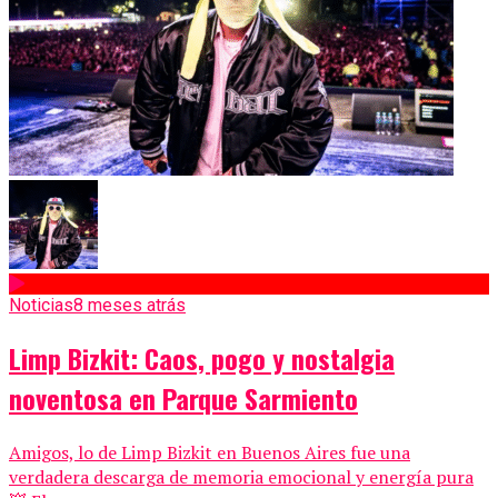
Noticias
8 meses atrás
Limp Bizkit: Caos, pogo y nostalgia
noventosa en Parque Sarmiento
Amigos, lo de Limp Bizkit en Buenos Aires fue una
verdadera descarga de memoria emocional y energía pura