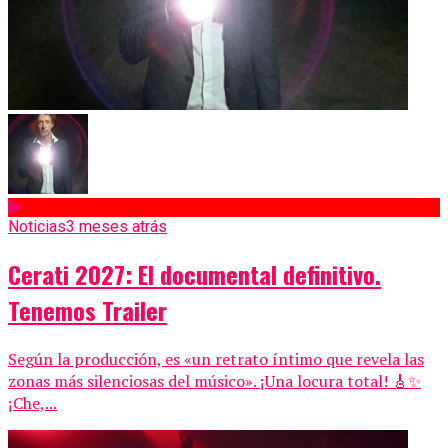
Noticias
3 meses atrás
Cerati 2027: El documental definitivo.
Tenemos Trailer
Según la producción, es «un retrato íntimo que revela las
zonas más silenciosas del músico». ¡Una locura total! 🎸✨
¡Che,...