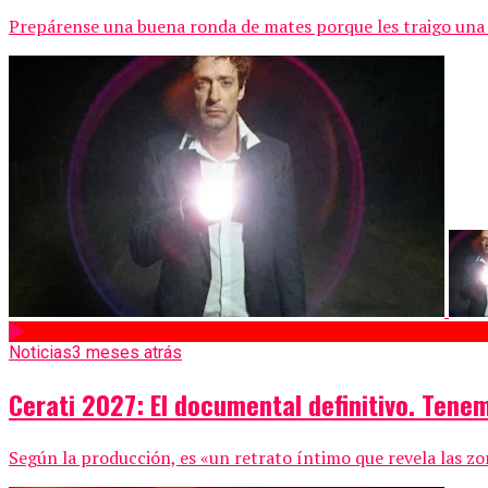
Prepárense una buena ronda de mates porque les traigo una alt
Noticias
3 meses atrás
Cerati 2027: El documental definitivo. Tenem
Según la producción, es «un retrato íntimo que revela las zon