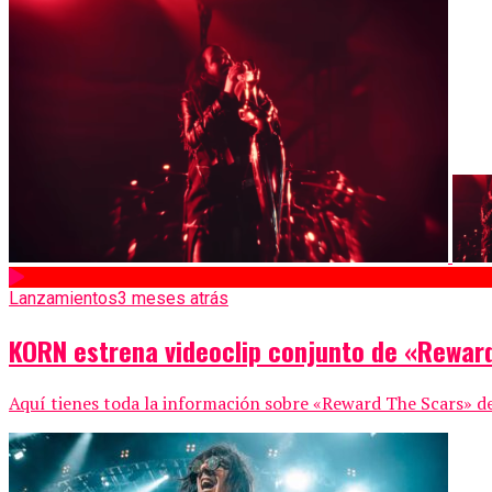
Lanzamientos
3 meses atrás
KORN estrena videoclip conjunto de «Rewar
Aquí tienes toda la información sobre «Reward The Scars» de 