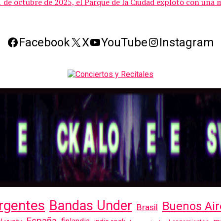
31 de octubre de 2025, el Parque de la Ciudad explotó con una m
Facebook
X
YouTube
Instagram
rgentes
Bandas Under
Buenos Air
Brasil
España