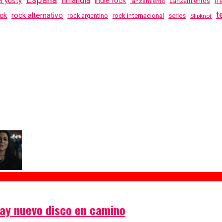
finlandia
el yusty
indie rock
ma
Lanzamientos
lanzamiento
t
ck
rock alternativo
rock internacional
series
rock argentino
Slipknot
hay nuevo disco en camino