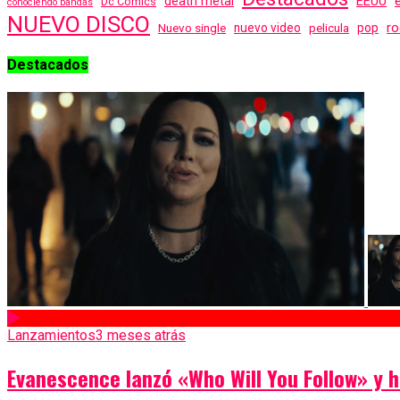
EEUU
death metal
Dc Comics
conociendo bandas
NUEVO DISCO
ro
Nuevo single
nuevo video
pelicula
pop
Destacados
Lanzamientos
3 meses atrás
Evanescence lanzó «Who Will You Follow» y 