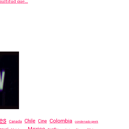
ultitud que...
es
Colombia
Chile
Cine
Canada
condenado geek
Mexico