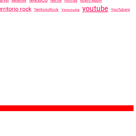
rvel
Netflix
Nuevo Albúm
Metalcore
noticias
youtube
erritorio rock
TerritorioRock
YouTubers
Venezuela