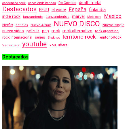
death metal
Dc Comics
condenado geek
conociendo bandas
Destacados
España
finlandia
EEUU
el yusty
Mexico
indie rock
marvel
Lanzamientos
lanzamiento
Metalcore
NUEVO DISCO
Nuevo single
Netflix
Nuevo Albúm
noticias
rock
rock alternativo
nuevo video
pelicula
pop
rock argentino
territorio rock
rock internacional
series
TerritorioRock
Slipknot
youtube
YouTubers
Venezuela
Destacados