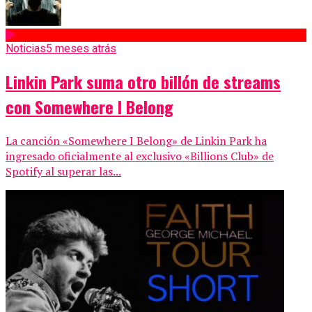
Noticias
5 meses atrás
Linkin Park suma otro billón de streams
con Somewhere I Belong
La canción «Somewhere I Belong» de Linkin Park ha
ingresado oficialmente al exclusivo «Billions Club» de
Spotify al superar las...