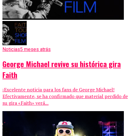
Noticias
5 meses atrás
George Michael revive su histórica gira
Faith
¡Excelente noticia para los fans de George Michael!
Efectivamente, se ha confirmado que material perdido de
su gira «Faith» verá...