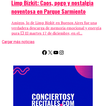
Limp Bizkit: Caos, pogo y nostalgia
noventosa en Parque Sarmiento
Amigos, lo de Limp Bizkit en Buenos Aires fue una
verdadera descarga de memoria emocional y energía
pura 💥 El martes 17 de diciembre, en el...
Cargar más noticias
Facebook
X
YouTube
Instagram