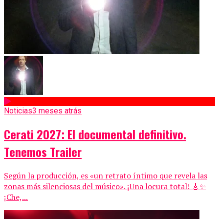
Noticias
3 meses atrás
Cerati 2027: El documental definitivo.
Tenemos Trailer
Según la producción, es «un retrato íntimo que revela las
zonas más silenciosas del músico». ¡Una locura total! 🎸✨
¡Che,...