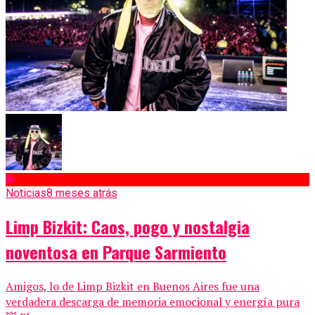
Noticias
8 meses atrás
Limp Bizkit: Caos, pogo y nostalgia
noventosa en Parque Sarmiento
Amigos, lo de Limp Bizkit en Buenos Aires fue una
verdadera descarga de memoria emocional y energía pura