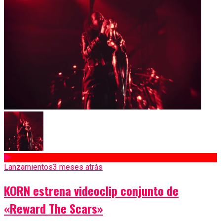
Lanzamientos
3 meses atrás
KORN estrena videoclip conjunto de
«Reward The Scars»