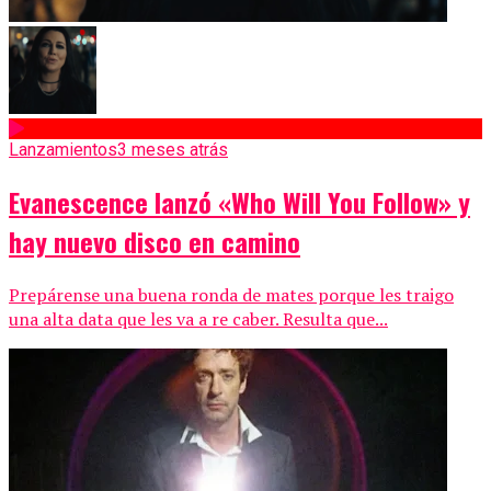
Lanzamientos
3 meses atrás
Evanescence lanzó «Who Will You Follow» y
hay nuevo disco en camino
Prepárense una buena ronda de mates porque les traigo
una alta data que les va a re caber. Resulta que...