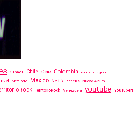
es
Colombia
Chile
Cine
Canada
condenado geek
Mexico
rvel
Netflix
Nuevo Albúm
Metalcore
noticias
youtube
erritorio rock
TerritorioRock
YouTubers
Venezuela