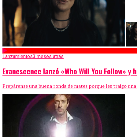
Lanzamientos
3 meses atrás
Evanescence lanzó «Who Will You Follow» y 
Prepárense una buena ronda de mates porque les traigo una alt