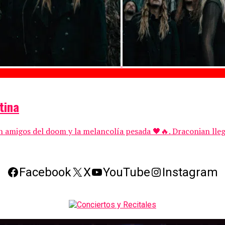
tina
 amigos del doom y la melancolía pesada 🖤🔥. Draconian lleg
Facebook
X
YouTube
Instagram