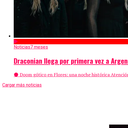
Noticias
7 meses
Draconian llega por primera vez a Argen
🌑 Doom gótico en Flores: una noche histórica Atención
Cargar más noticias