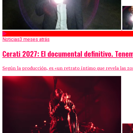
Noticias
3 meses atrás
Cerati 2027: El documental definitivo. Tenem
Según la producción, es «un retrato íntimo que revela las zon