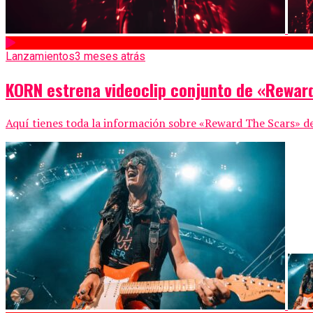
Lanzamientos
3 meses atrás
KORN estrena videoclip conjunto de «Rewar
Aquí tienes toda la información sobre «Reward The Scars» de 