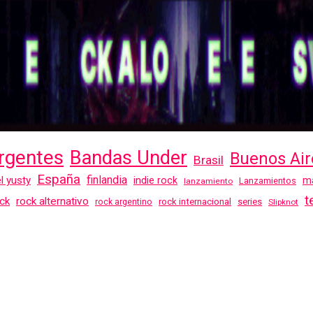
rgentes
Bandas Under
Buenos Air
Brasil
España
finlandia
el yusty
indie rock
ma
Lanzamientos
lanzamiento
t
ck
rock alternativo
rock internacional
series
rock argentino
Slipknot