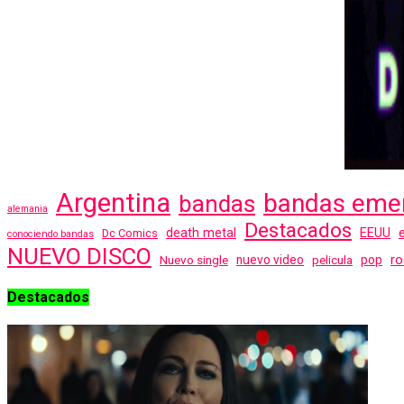
Argentina
bandas eme
bandas
alemania
Destacados
EEUU
death metal
Dc Comics
conociendo bandas
NUEVO DISCO
ro
Nuevo single
nuevo video
pelicula
pop
Destacados