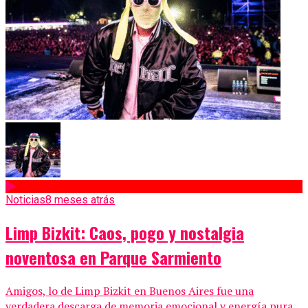
Noticias
8 meses atrás
Limp Bizkit: Caos, pogo y nostalgia
noventosa en Parque Sarmiento
Amigos, lo de Limp Bizkit en Buenos Aires fue una
verdadera descarga de memoria emocional y energía pura