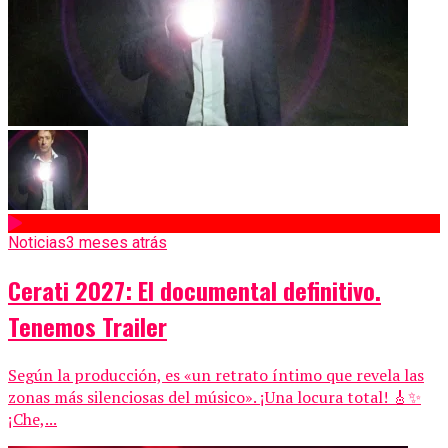
Noticias
3 meses atrás
Cerati 2027: El documental definitivo.
Tenemos Trailer
Según la producción, es «un retrato íntimo que revela las
zonas más silenciosas del músico». ¡Una locura total! 🎸✨
¡Che,...