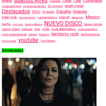
Buenos Aires
Colombia
Brasil
Chile
Cine
Canada
death metal
Dc Comics
condenado geek
conociendo bandas
Destacados
España
finlandia
EEUU
el yusty
Mexico
indie rock
marvel
Lanzamientos
lanzamiento
Metalcore
NUEVO DISCO
Nuevo single
Netflix
Nuevo Albúm
noticias
rock
rock alternativo
nuevo video
pelicula
pop
rock argentino
territorio rock
rock internacional
series
TerritorioRock
Slipknot
youtube
YouTubers
Venezuela
Destacados