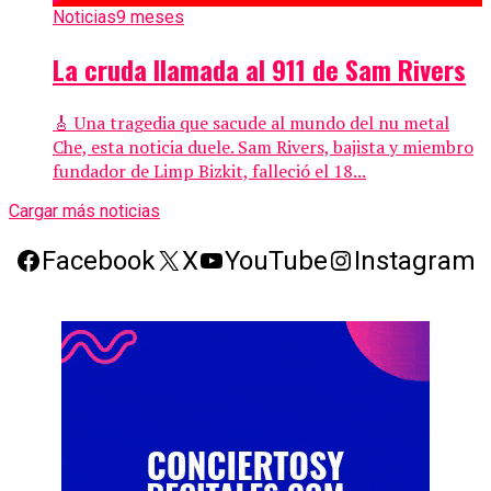
Noticias
9 meses
La cruda llamada al 911 de Sam Rivers
🎸 Una tragedia que sacude al mundo del nu metal
Che, esta noticia duele. Sam Rivers, bajista y miembro
fundador de Limp Bizkit, falleció el 18...
Cargar más noticias
Facebook
X
YouTube
Instagram