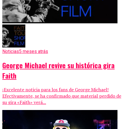
Noticias
5 meses atrás
George Michael revive su histórica gira
Faith
¡Excelente noticia para los fans de George Michael!
Efectivamente, se ha confirmado que material perdido de
su gira «Faith» verá...