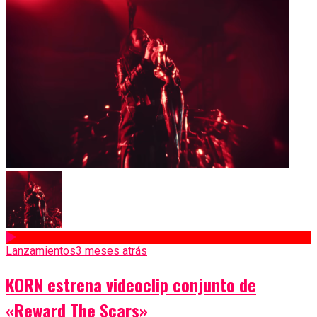
Lanzamientos
3 meses atrás
KORN estrena videoclip conjunto de
«Reward The Scars»