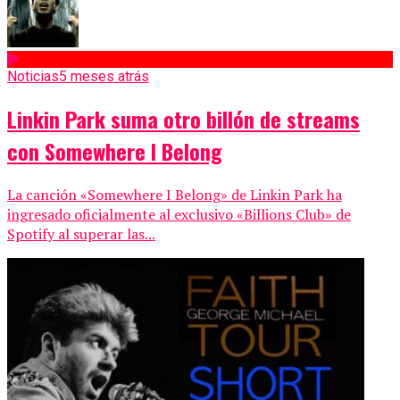
Noticias
5 meses atrás
Linkin Park suma otro billón de streams
con Somewhere I Belong
La canción «Somewhere I Belong» de Linkin Park ha
ingresado oficialmente al exclusivo «Billions Club» de
Spotify al superar las...