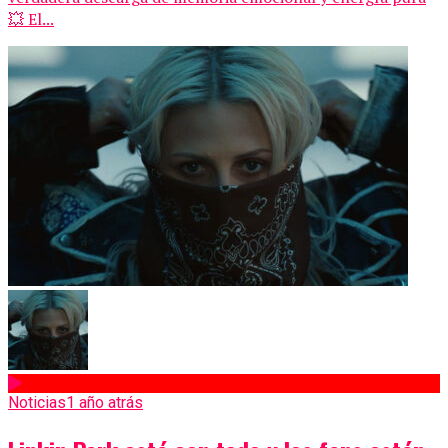
💥 El...
Noticias
1 año atrás