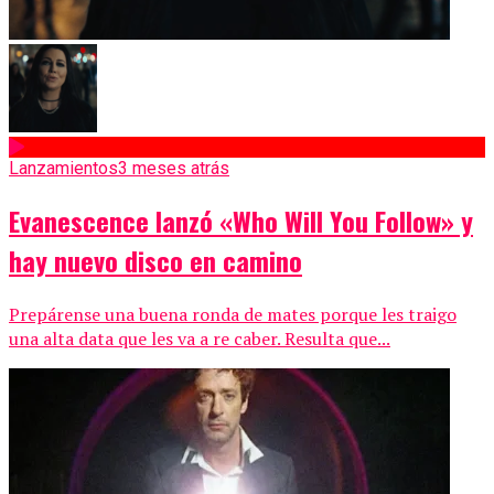
Lanzamientos
3 meses atrás
Evanescence lanzó «Who Will You Follow» y
hay nuevo disco en camino
Prepárense una buena ronda de mates porque les traigo
una alta data que les va a re caber. Resulta que...