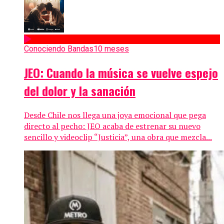
Conociendo Bandas
10 meses
JEO: Cuando la música se vuelve espejo
del dolor y la sanación
Desde Chile nos llega una joya emocional que pega
directo al pecho: JEO acaba de estrenar su nuevo
sencillo y videoclip “Justicia”, una obra que mezcla...