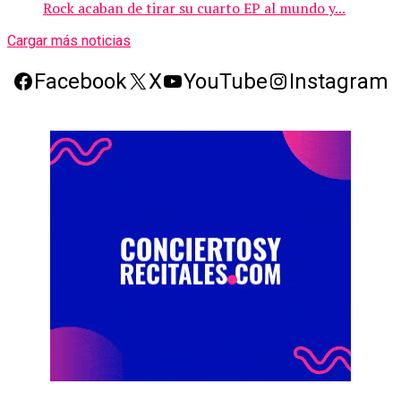
Rock acaban de tirar su cuarto EP al mundo y...
Cargar más noticias
Facebook
X
YouTube
Instagram