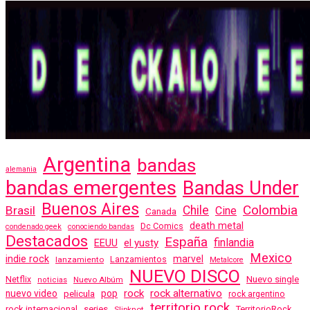
Argentina
bandas
alemania
bandas emergentes
Bandas Under
Buenos Aires
Colombia
Brasil
Chile
Cine
Canada
death metal
Dc Comics
condenado geek
conociendo bandas
Destacados
España
finlandia
EEUU
el yusty
Mexico
indie rock
marvel
Lanzamientos
lanzamiento
Metalcore
NUEVO DISCO
Nuevo single
Netflix
Nuevo Albúm
noticias
rock
rock alternativo
nuevo video
pelicula
pop
rock argentino
territorio rock
rock internacional
series
TerritorioRock
Slipknot