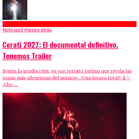
Noticias
3 meses atrás
Cerati 2027: El documental definitivo.
Tenemos Trailer
Según la producción, es «un retrato íntimo que revela las
zonas más silenciosas del músico». ¡Una locura total! 🎸✨
¡Che,...