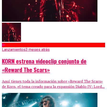
Lanzamientos
3 meses atrás
KORN estrena videoclip conjunto de
«Reward The Scars»
Aquí tienes toda la información sobre «Reward The Scars»
de Korn, el tema creado para la expansión Diablo IV: Lord...