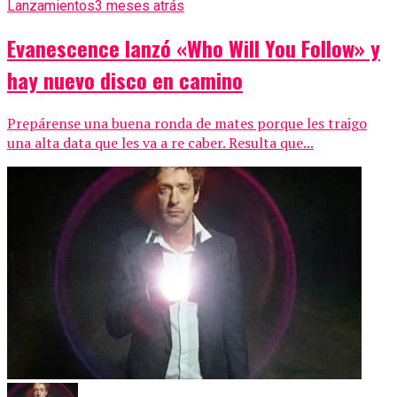
Lanzamientos
3 meses atrás
Evanescence lanzó «Who Will You Follow» y
hay nuevo disco en camino
Prepárense una buena ronda de mates porque les traigo
una alta data que les va a re caber. Resulta que...