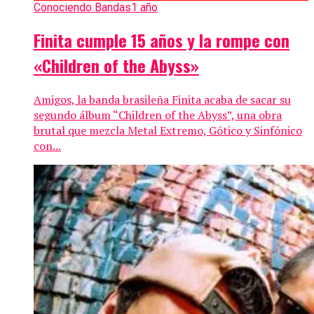
Conociendo Bandas
1 año
Finita cumple 15 años y la rompe con
«Children of the Abyss»
Amigos, la banda brasileña Finita acaba de sacar su
segundo álbum “Children of the Abyss”, una obra
brutal que mezcla Metal Extremo, Gótico y Sinfónico
con...