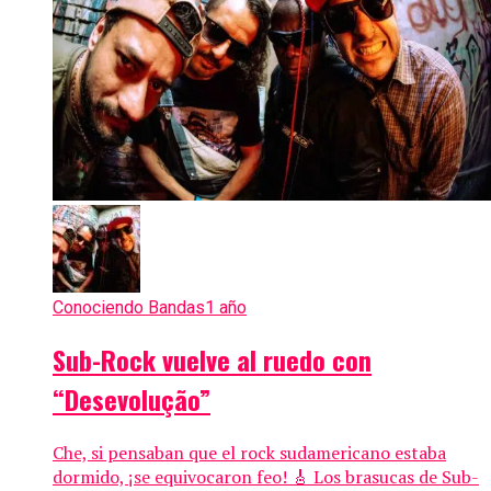
Conociendo Bandas
1 año
Sub-Rock vuelve al ruedo con
“Desevolução”
Che, si pensaban que el rock sudamericano estaba
dormido, ¡se equivocaron feo! 🎸 Los brasucas de Sub-