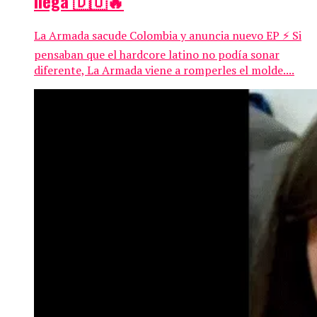
llega 🇩🇴🔥
La Armada sacude Colombia y anuncia nuevo EP ⚡ Si
pensaban que el hardcore latino no podía sonar
diferente, La Armada viene a romperles el molde....