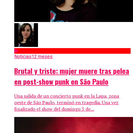
Noticias
12 meses
Brutal y triste: mujer muere tras pelea
en post-show punk en São Paulo
Una salida de un concierto punk en la Lapa, zona
oeste de São Paulo, terminó en tragedia. Una vez
finalizado el show del domingo 3 de...