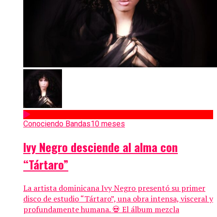
Conociendo Bandas
10 meses
Ivy Negro desciende al alma con
“Tártaro”
La artista dominicana Ivy Negro presentó su primer
disco de estudio “Tártaro”, una obra intensa, visceral y
profundamente humana. 💀 El álbum mezcla