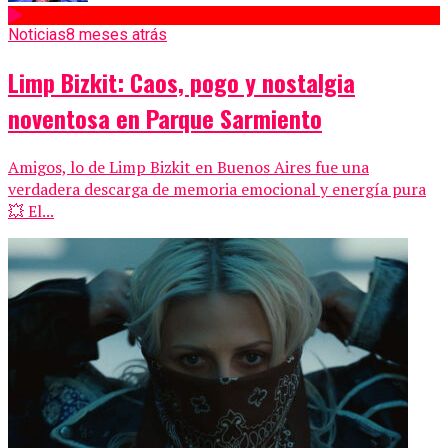
Noticias
8 meses atrás
Limp Bizkit: Caos, pogo y nostalgia
noventosa en Parque Sarmiento
Amigos, lo de Limp Bizkit en Buenos Aires fue una
verdadera descarga de memoria emocional y energía pura
💥 El...