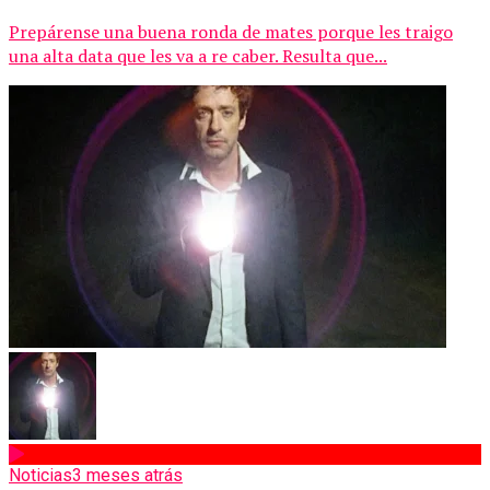
Prepárense una buena ronda de mates porque les traigo
una alta data que les va a re caber. Resulta que...
Noticias
3 meses atrás