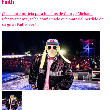
Faith
¡Excelente noticia para los fans de George Michael!
Efectivamente, se ha confirmado que material perdido de
su gira «Faith» verá...