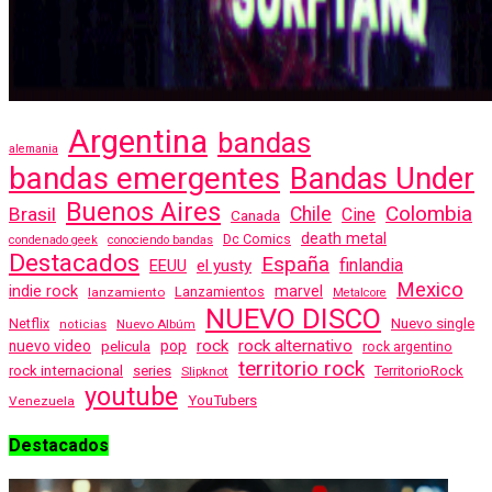
Argentina
bandas
alemania
bandas emergentes
Bandas Under
Buenos Aires
Colombia
Brasil
Chile
Cine
Canada
death metal
Dc Comics
condenado geek
conociendo bandas
Destacados
España
finlandia
EEUU
el yusty
Mexico
indie rock
marvel
Lanzamientos
lanzamiento
Metalcore
NUEVO DISCO
Nuevo single
Netflix
Nuevo Albúm
noticias
rock
rock alternativo
nuevo video
pelicula
pop
rock argentino
territorio rock
rock internacional
series
TerritorioRock
Slipknot
youtube
YouTubers
Venezuela
Destacados