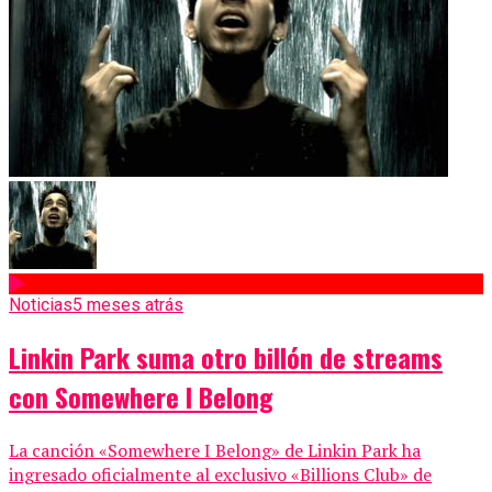
Noticias
5 meses atrás
Linkin Park suma otro billón de streams
con Somewhere I Belong
La canción «Somewhere I Belong» de Linkin Park ha
ingresado oficialmente al exclusivo «Billions Club» de