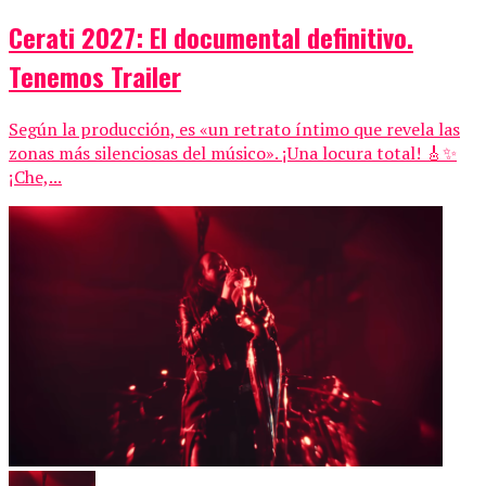
Cerati 2027: El documental definitivo.
Tenemos Trailer
Según la producción, es «un retrato íntimo que revela las
zonas más silenciosas del músico». ¡Una locura total! 🎸✨
¡Che,...