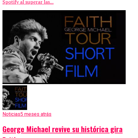
Spotify al superar las...
Noticias
5 meses atrás
George Michael revive su histórica gira