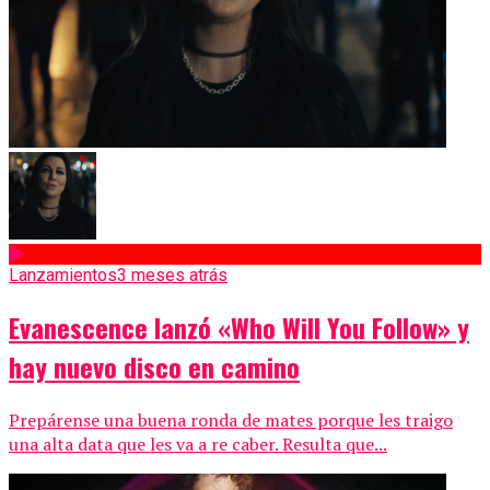
Lanzamientos
3 meses atrás
Evanescence lanzó «Who Will You Follow» y
hay nuevo disco en camino
Prepárense una buena ronda de mates porque les traigo
una alta data que les va a re caber. Resulta que...