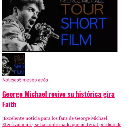
Noticias
5 meses atrás
George Michael revive su histórica gira
Faith
¡Excelente noticia para los fans de George Michael!
Efectivamente, se ha confirmado que material perdido de