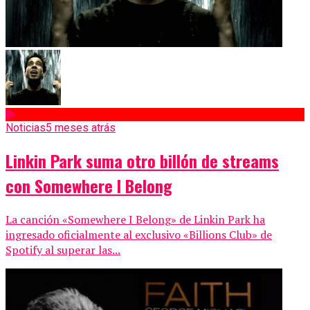
Noticias
5 meses atrás
Linkin Park suma otro billón de streams
con Somewhere I Belong
La canción «Somewhere I Belong» de Linkin Park ha
ingresado oficialmente al exclusivo «Billions Club» de
Spotify al superar las...