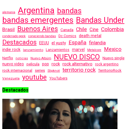
Argentina
bandas
alemania
bandas emergentes
Bandas Under
Buenos Aires
Colombia
Brasil
Chile
Cine
Canada
death metal
Dc Comics
condenado geek
conociendo bandas
Destacados
España
finlandia
EEUU
el yusty
Mexico
indie rock
marvel
Lanzamientos
lanzamiento
Metalcore
NUEVO DISCO
Nuevo single
Netflix
Nuevo Albúm
noticias
rock
rock alternativo
nuevo video
pelicula
pop
rock argentino
territorio rock
rock internacional
series
TerritorioRock
Slipknot
youtube
YouTubers
Venezuela
Destacados