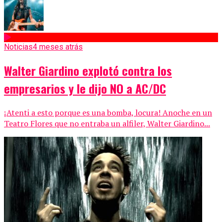
Noticias
4 meses atrás
Walter Giardino explotó contra los
empresarios y le dijo NO a AC/DC
¡Atenti a esto porque es una bomba, locura! Anoche en un
Teatro Flores que no entraba un alfiler, Walter Giardino...