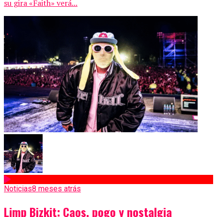
su gira «Faith» verá...
Noticias
8 meses atrás
Limp Bizkit: Caos, pogo y nostalgia