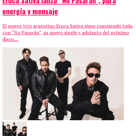
energía y mensaje
El power trío argentino Eruca Sativa sigue rompiendo todo
con “No Pasarán”, su nuevo single y adelanto del próximo
disco....