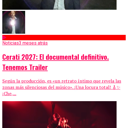
Noticias
3 meses atrás
Cerati 2027: El documental definitivo.
Tenemos Trailer
Según la producción, es «un retrato íntimo que revela las
zonas más silenciosas del músico». ¡Una locura total! 🎸✨
¡Che,...