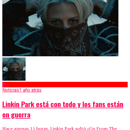
Noticias
1 año atrás
Linkin Park está con todo y los fans están
en guerra
Hace apenas 15 horas, Linkin Park soltó «Up From The