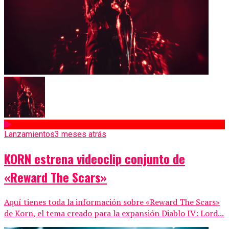
Lanzamientos
3 meses atrás
KORN estrena videoclip conjunto de
«Reward The Scars»
Aquí tienes toda la información sobre «Reward The Scars»
de Korn, el tema creado para la expansión Diablo IV: Lord...