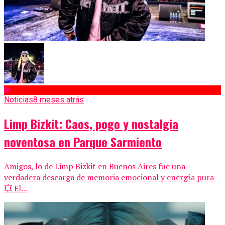
Noticias
8 meses atrás
Limp Bizkit: Caos, pogo y nostalgia
noventosa en Parque Sarmiento
Amigos, lo de Limp Bizkit en Buenos Aires fue una
verdadera descarga de memoria emocional y energía pura
💥 El...