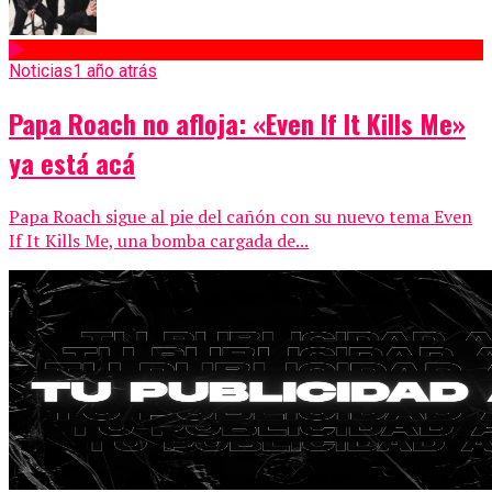
Noticias
1 año atrás
Papa Roach no afloja: «Even If It Kills Me»
ya está acá
Papa Roach sigue al pie del cañón con su nuevo tema Even
If It Kills Me, una bomba cargada de...