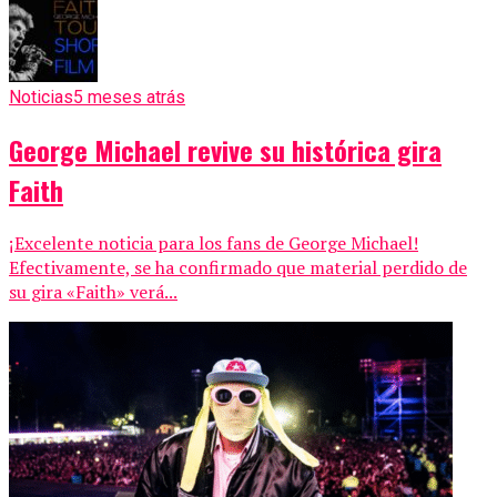
Noticias
5 meses atrás
George Michael revive su histórica gira
Faith
¡Excelente noticia para los fans de George Michael!
Efectivamente, se ha confirmado que material perdido de
su gira «Faith» verá...