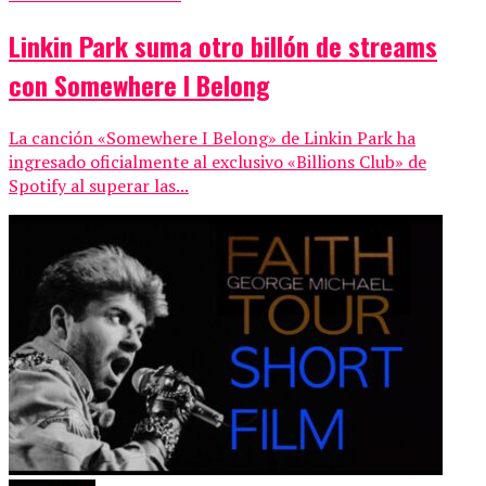
Linkin Park suma otro billón de streams
con Somewhere I Belong
La canción «Somewhere I Belong» de Linkin Park ha
ingresado oficialmente al exclusivo «Billions Club» de
Spotify al superar las...