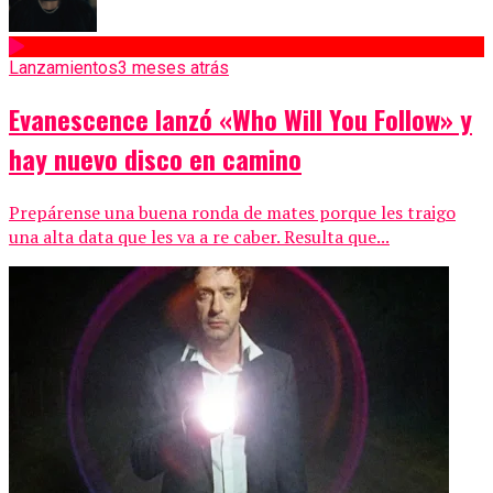
Lanzamientos
3 meses atrás
Evanescence lanzó «Who Will You Follow» y
hay nuevo disco en camino
Prepárense una buena ronda de mates porque les traigo
una alta data que les va a re caber. Resulta que...