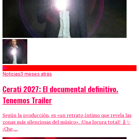
Noticias
3 meses atrás
Cerati 2027: El documental definitivo.
Tenemos Trailer
Según la producción, es «un retrato íntimo que revela las
zonas más silenciosas del músico». ¡Una locura total! 🎸✨
¡Che,...