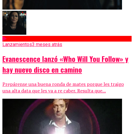
Lanzamientos
3 meses atrás
Evanescence lanzó «Who Will You Follow» y
hay nuevo disco en camino
Prepárense una buena ronda de mates porque les traigo
una alta data que les va a re caber. Resulta que...