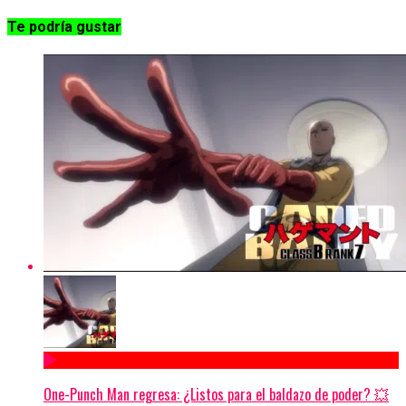
Te podría gustar
One-Punch Man regresa: ¿Listos para el baldazo de poder? 💥