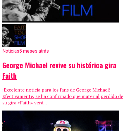
Noticias
5 meses atrás
George Michael revive su histórica gira
Faith
¡Excelente noticia para los fans de George Michael!
Efectivamente, se ha confirmado que material perdido de
su gira «Faith» verá...