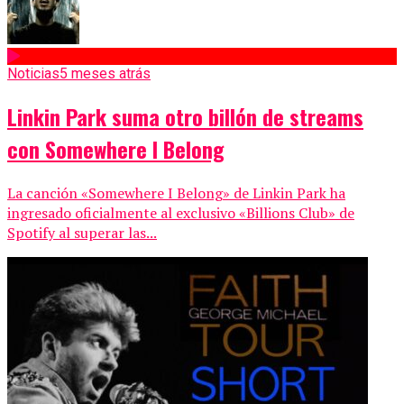
Noticias
5 meses atrás
Linkin Park suma otro billón de streams
con Somewhere I Belong
La canción «Somewhere I Belong» de Linkin Park ha
ingresado oficialmente al exclusivo «Billions Club» de
Spotify al superar las...