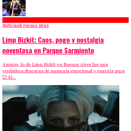
Noticias
8 meses atrás
Limp Bizkit: Caos, pogo y nostalgia
noventosa en Parque Sarmiento
Amigos, lo de Limp Bizkit en Buenos Aires fue una
verdadera descarga de memoria emocional y energía pura
💥 El...