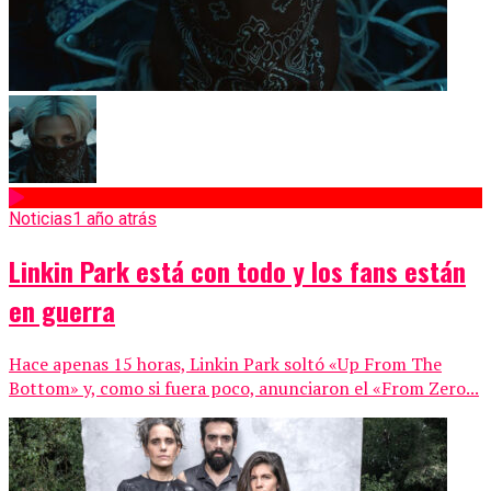
Noticias
1 año atrás
Linkin Park está con todo y los fans están
en guerra
Hace apenas 15 horas, Linkin Park soltó «Up From The
Bottom» y, como si fuera poco, anunciaron el «From Zero...