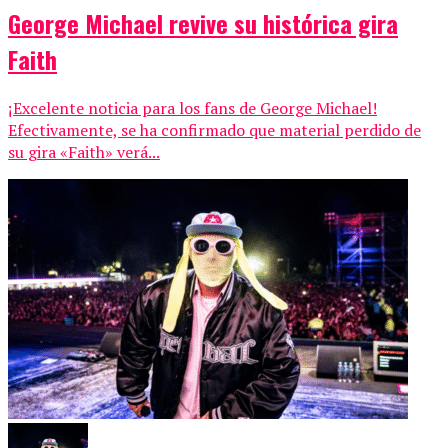
George Michael revive su histórica gira
Faith
¡Excelente noticia para los fans de George Michael!
Efectivamente, se ha confirmado que material perdido de
su gira «Faith» verá...