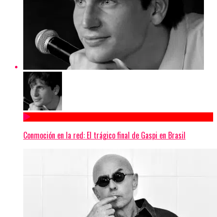
Conmoción en la red: El trágico final de Gaspi en Brasil