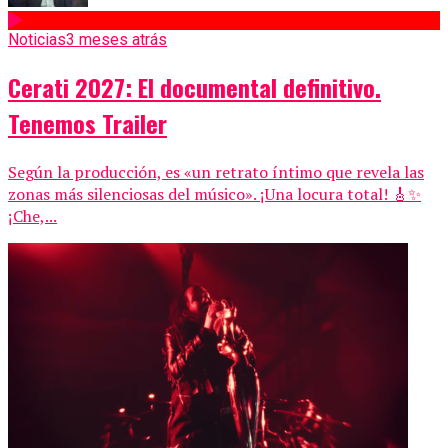
Noticias
3 meses atrás
Cerati 2027: El documental definitivo.
Tenemos Trailer
Según la producción, es «un retrato íntimo que revela las
zonas más silenciosas del músico». ¡Una locura total! 🎸✨
¡Che,...