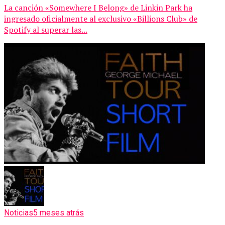
La canción «Somewhere I Belong» de Linkin Park ha
ingresado oficialmente al exclusivo «Billions Club» de
Spotify al superar las...
Noticias
5 meses atrás