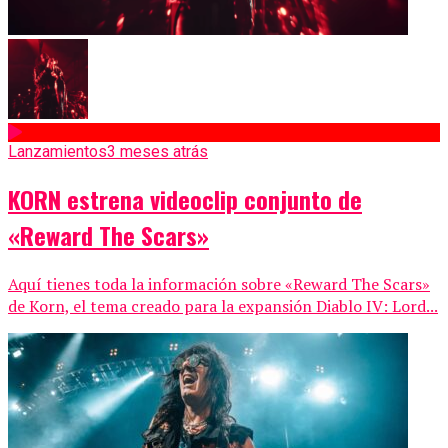
Lanzamientos
3 meses atrás
KORN estrena videoclip conjunto de
«Reward The Scars»
Aquí tienes toda la información sobre «Reward The Scars»
de Korn, el tema creado para la expansión Diablo IV: Lord...