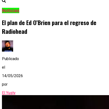
Noticias
El plan de Ed O’Brien para el regreso de
Radiohead
Publicado
el
14/05/2026
por
El Yusty