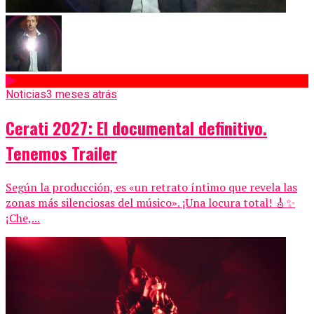
Noticias
3 meses atrás
Cerati 2027: El documental definitivo.
Tenemos Trailer
Según la producción, es «un retrato íntimo que revela las
zonas más silenciosas del músico». ¡Una locura total! 🎸✨
¡Che,...