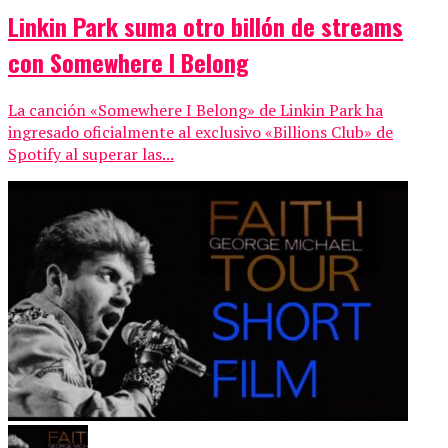
Linkin Park suma otro billón de streams
con Somewhere I Belong
La canción «Somewhere I Belong» de Linkin Park ha
ingresado oficialmente al exclusivo «Billions Club» de
Spotify al superar las...