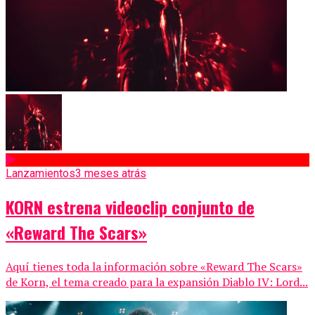
Lanzamientos
3 meses atrás
KORN estrena videoclip conjunto de
«Reward The Scars»
Aquí tienes toda la información sobre «Reward The Scars»
de Korn, el tema creado para la expansión Diablo IV: Lord...