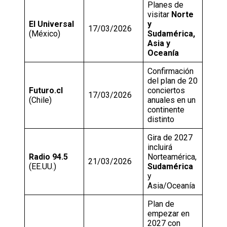
Planes de
visitar
Norte
El Universal
y
17/03/2026
(México)
Sudamérica,
Asia y
Oceanía
Confirmación
del plan de 20
Futuro.cl
conciertos
17/03/2026
(Chile)
anuales en un
continente
distinto
Gira de 2027
incluirá
Radio 94.5
Norteamérica,
21/03/2026
(EE.UU.)
Sudamérica
y
Asia/Oceanía
Plan de
empezar en
2027 con