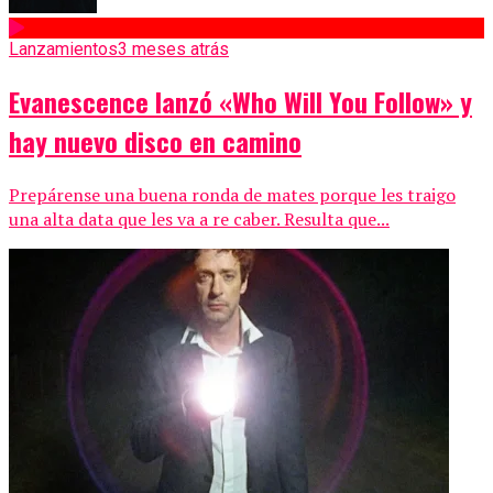
Lanzamientos
3 meses atrás
Evanescence lanzó «Who Will You Follow» y
hay nuevo disco en camino
Prepárense una buena ronda de mates porque les traigo
una alta data que les va a re caber. Resulta que...