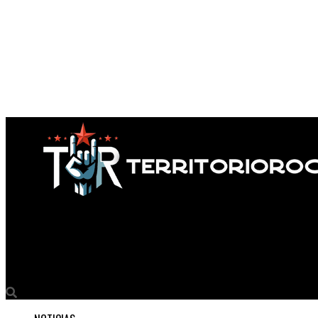
Territorio Rock
Pesadillas hechas música: el nuevo ataque de Devilsnite