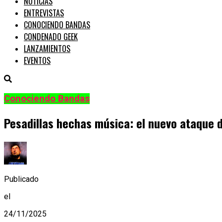
NOTICIAS
ENTREVISTAS
CONOCIENDO BANDAS
CONDENADO GEEK
LANZAMIENTOS
EVENTOS
Conociendo Bandas
Pesadillas hechas música: el nuevo ataque d
Publicado
el
24/11/2025