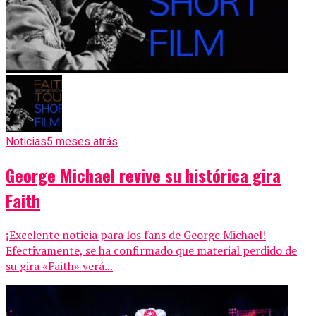
Noticias
5 meses atrás
George Michael revive su histórica gira
Faith
¡Excelente noticia para los fans de George Michael!
Efectivamente, se ha confirmado que material perdido de
su gira «Faith» verá...