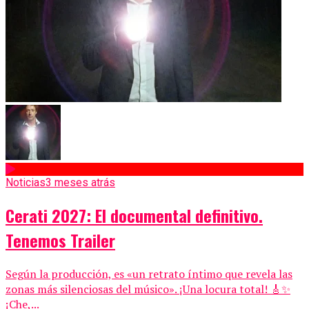
Noticias
3 meses atrás
Cerati 2027: El documental definitivo.
Tenemos Trailer
Según la producción, es «un retrato íntimo que revela las
zonas más silenciosas del músico». ¡Una locura total! 🎸✨
¡Che,...