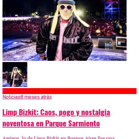
Noticias
8 meses atrás
Limp Bizkit: Caos, pogo y nostalgia
noventosa en Parque Sarmiento
Amigos, lo de Limp Bizkit en Buenos Aires fue una