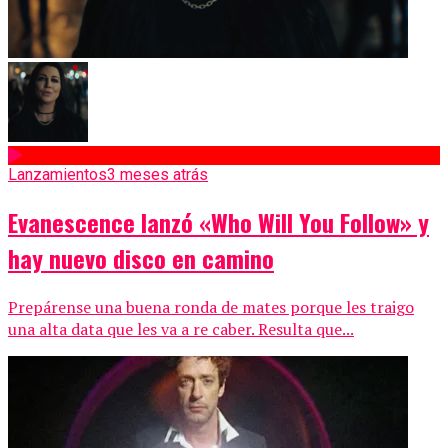
Lanzamientos
3 meses atrás
Evanescence lanzó «Who Will You Follow» y
hay nuevo disco en camino
Prepárense una buena ronda de mates porque les traigo
una alta data que les va a re caber. Resulta que...