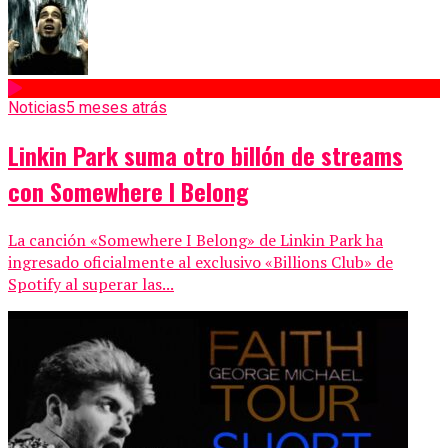
Noticias
5 meses atrás
Linkin Park suma otro billón de streams
con Somewhere I Belong
La canción «Somewhere I Belong» de Linkin Park ha
ingresado oficialmente al exclusivo «Billions Club» de
Spotify al superar las...