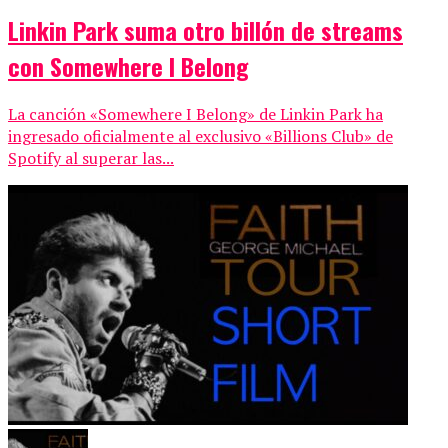
Linkin Park suma otro billón de streams
con Somewhere I Belong
La canción «Somewhere I Belong» de Linkin Park ha
ingresado oficialmente al exclusivo «Billions Club» de
Spotify al superar las...