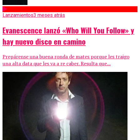
Lanzamientos
3 meses atrás
Evanescence lanzó «Who Will You Follow» y
hay nuevo disco en camino
Prepárense una buena ronda de mates porque les traigo
una alta data que les va a re caber. Resulta que...