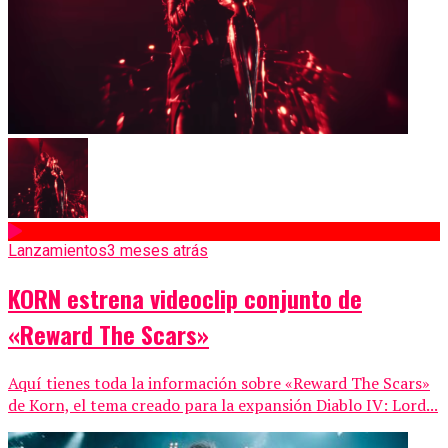
Lanzamientos
3 meses atrás
KORN estrena videoclip conjunto de
«Reward The Scars»
Aquí tienes toda la información sobre «Reward The Scars»
de Korn, el tema creado para la expansión Diablo IV: Lord...