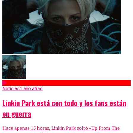
Noticias
1 año atrás
Linkin Park está con todo y los fans están
en guerra
Hace apenas 15 horas, Linkin Park soltó «Up From The