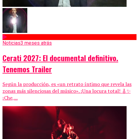
Noticias
3 meses atrás
Cerati 2027: El documental definitivo.
Tenemos Trailer
Según la producción, es «un retrato íntimo que revela las
zonas más silenciosas del músico». ¡Una locura total! 🎸✨
¡Che,...