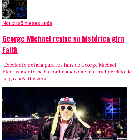
Noticias
5 meses atrás
George Michael revive su histórica gira
Faith
¡Excelente noticia para los fans de George Michael!
Efectivamente, se ha confirmado que material perdido de
su gira «Faith» verá...