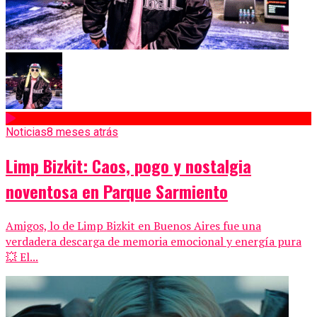
Noticias
8 meses atrás
Limp Bizkit: Caos, pogo y nostalgia
noventosa en Parque Sarmiento
Amigos, lo de Limp Bizkit en Buenos Aires fue una
verdadera descarga de memoria emocional y energía pura
💥 El...