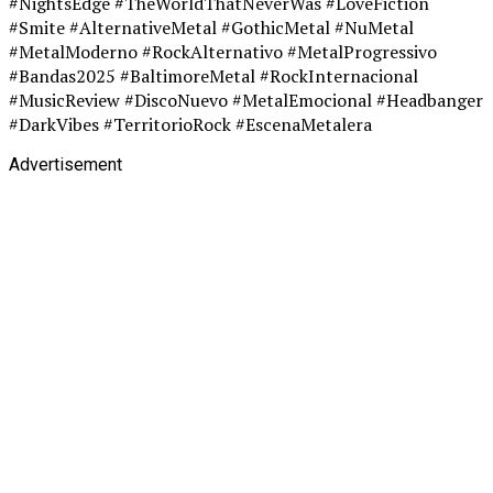
#NightsEdge #TheWorldThatNeverWas #LoveFiction
#Smite #AlternativeMetal #GothicMetal #NuMetal
#MetalModerno #RockAlternativo #MetalProgressivo
#Bandas2025 #BaltimoreMetal #RockInternacional
#MusicReview #DiscoNuevo #MetalEmocional #Headbanger
#DarkVibes #TerritorioRock #EscenaMetalera
Advertisement