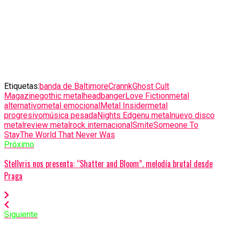
Etiquetas:
banda de Baltimore
Crannk
Ghost Cult
Magazine
gothic metal
headbanger
Love Fiction
metal
alternativo
metal emocional
Metal Insider
metal
progresivo
música pesada
Nights Edge
nu metal
nuevo disco
metal
review metal
rock internacional
Smite
Someone To
Stay
The World That Never Was
Próximo
Stellvris nos presenta: “Shatter and Bloom”. melodía brutal desde
Praga
Siguiente