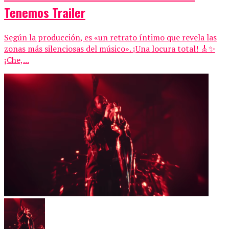
Tenemos Trailer
Según la producción, es «un retrato íntimo que revela las
zonas más silenciosas del músico». ¡Una locura total! 🎸✨
¡Che,...