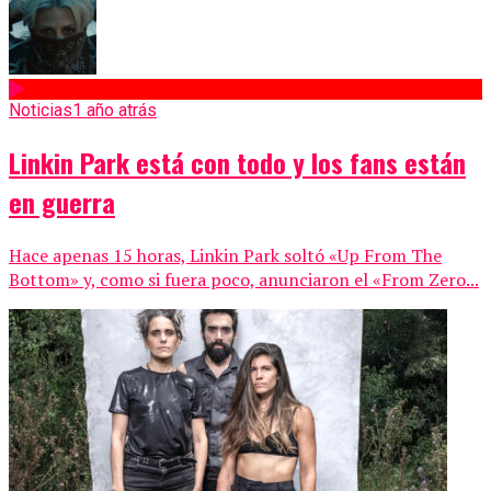
Noticias
1 año atrás
Linkin Park está con todo y los fans están
en guerra
Hace apenas 15 horas, Linkin Park soltó «Up From The
Bottom» y, como si fuera poco, anunciaron el «From Zero...