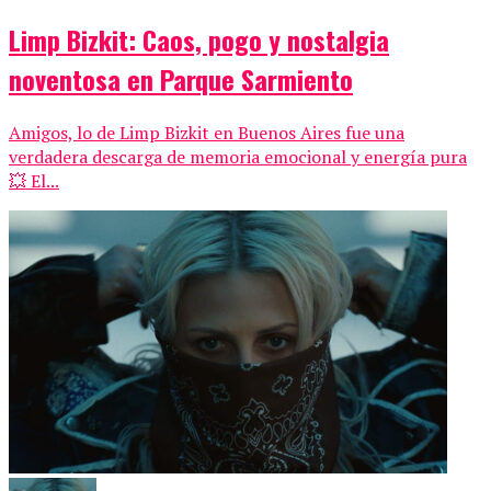
Limp Bizkit: Caos, pogo y nostalgia
noventosa en Parque Sarmiento
Amigos, lo de Limp Bizkit en Buenos Aires fue una
verdadera descarga de memoria emocional y energía pura
💥 El...