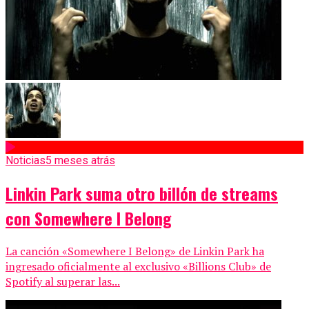
Noticias
5 meses atrás
Linkin Park suma otro billón de streams
con Somewhere I Belong
La canción «Somewhere I Belong» de Linkin Park ha
ingresado oficialmente al exclusivo «Billions Club» de
Spotify al superar las...