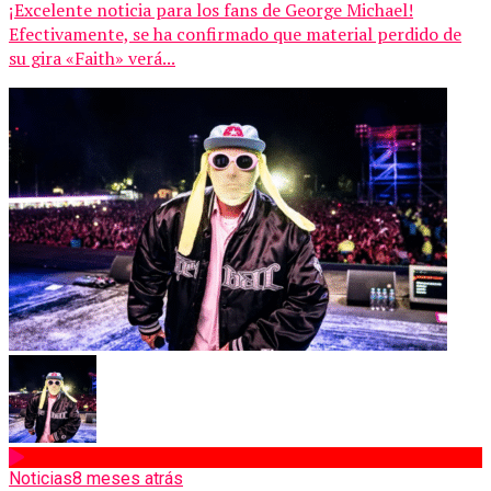
¡Excelente noticia para los fans de George Michael!
Efectivamente, se ha confirmado que material perdido de
su gira «Faith» verá...
Noticias
8 meses atrás