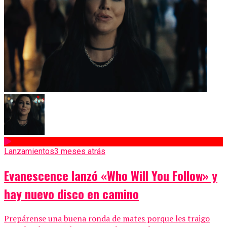
Lanzamientos
3 meses atrás
Evanescence lanzó «Who Will You Follow» y
hay nuevo disco en camino
Prepárense una buena ronda de mates porque les traigo