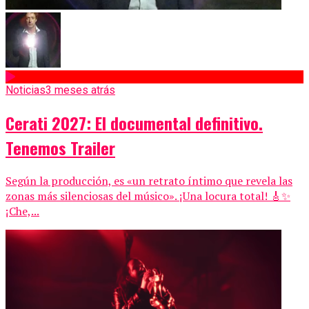
Noticias
3 meses atrás
Cerati 2027: El documental definitivo.
Tenemos Trailer
Según la producción, es «un retrato íntimo que revela las
zonas más silenciosas del músico». ¡Una locura total! 🎸✨
¡Che,...