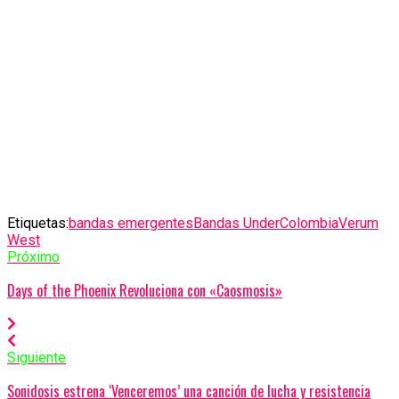
Etiquetas:
bandas emergentes
Bandas Under
Colombia
Verum
West
Próximo
Days of the Phoenix Revoluciona con «Caosmosis»
Siguiente
Sonidosis estrena ‘Venceremos’ una canción de lucha y resistencia