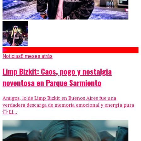
Noticias
8 meses atrás
Limp Bizkit: Caos, pogo y nostalgia
noventosa en Parque Sarmiento
Amigos, lo de Limp Bizkit en Buenos Aires fue una
verdadera descarga de memoria emocional y energía pura
💥 El...