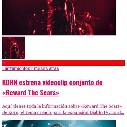
Lanzamientos
3 meses atrás
KORN estrena videoclip conjunto de
«Reward The Scars»
Aquí tienes toda la información sobre «Reward The Scars»
de Korn, el tema creado para la expansión Diablo IV: Lord...