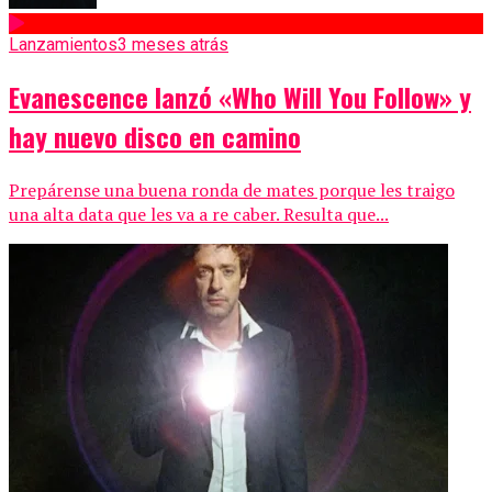
Lanzamientos
3 meses atrás
Evanescence lanzó «Who Will You Follow» y
hay nuevo disco en camino
Prepárense una buena ronda de mates porque les traigo
una alta data que les va a re caber. Resulta que...