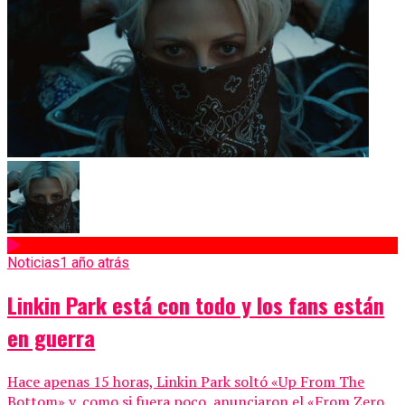
Noticias
1 año atrás
Linkin Park está con todo y los fans están
en guerra
Hace apenas 15 horas, Linkin Park soltó «Up From The
Bottom» y, como si fuera poco, anunciaron el «From Zero...