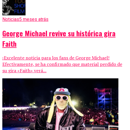
Noticias
5 meses atrás
George Michael revive su histórica gira
Faith
¡Excelente noticia para los fans de George Michael!
Efectivamente, se ha confirmado que material perdido de
su gira «Faith» verá...