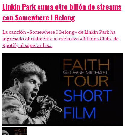
Linkin Park suma otro billón de streams
con Somewhere I Belong
La canción «Somewhere I Belong» de Linkin Park ha
ingresado oficialmente al exclusivo «Billions Club» de
Spotify al superar las...