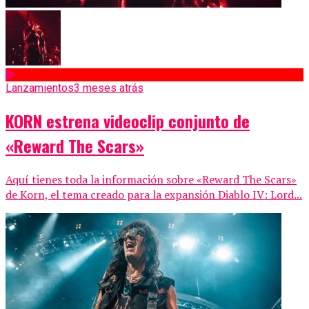
Lanzamientos
3 meses atrás
KORN estrena videoclip conjunto de
«Reward The Scars»
Aquí tienes toda la información sobre «Reward The Scars»
de Korn, el tema creado para la expansión Diablo IV: Lord...