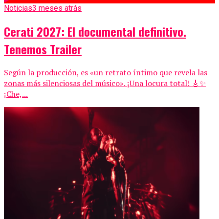
Noticias
3 meses atrás
Cerati 2027: El documental definitivo.
Tenemos Trailer
Según la producción, es «un retrato íntimo que revela las
zonas más silenciosas del músico». ¡Una locura total! 🎸✨
¡Che,...