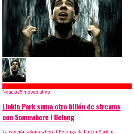
Noticias
5 meses atrás
Linkin Park suma otro billón de streams
con Somewhere I Belong
La canción «Somewhere I Belong» de Linkin Park ha