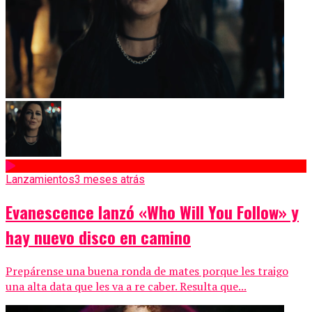
Lanzamientos
3 meses atrás
Evanescence lanzó «Who Will You Follow» y
hay nuevo disco en camino
Prepárense una buena ronda de mates porque les traigo
una alta data que les va a re caber. Resulta que...