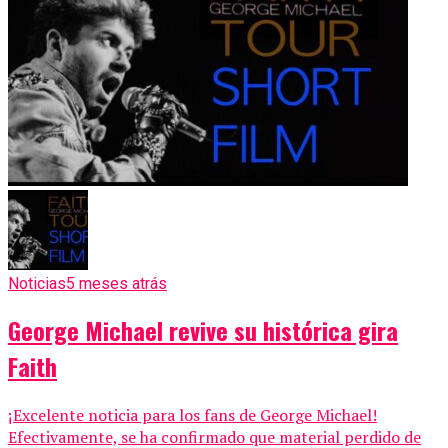
Noticias
5 meses atrás
George Michael revive su histórica gira
Faith
¡Excelente noticia para los fans de George Michael!
Efectivamente, se ha confirmado que material perdido de