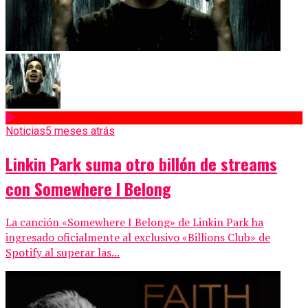
Noticias
5 meses atrás
Linkin Park suma otro billón de streams
con Somewhere I Belong
La canción «Somewhere I Belong» de Linkin Park ha
ingresado oficialmente al exclusivo «Billions Club» de
Spotify al superar las...