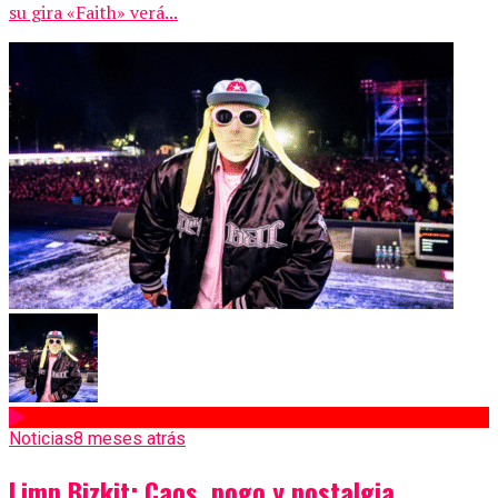
su gira «Faith» verá...
Noticias
8 meses atrás
Limp Bizkit: Caos, pogo y nostalgia