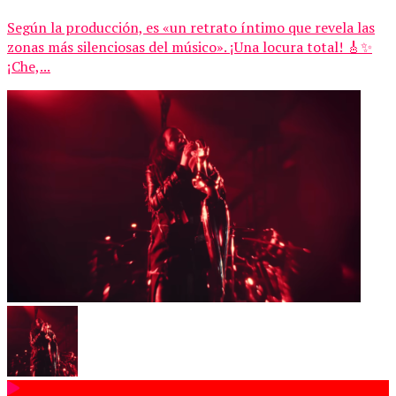
Según la producción, es «un retrato íntimo que revela las
zonas más silenciosas del músico». ¡Una locura total! 🎸✨
¡Che,...