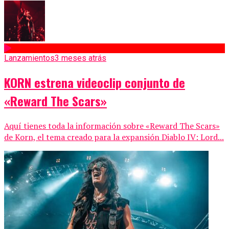
Lanzamientos
3 meses atrás
KORN estrena videoclip conjunto de
«Reward The Scars»
Aquí tienes toda la información sobre «Reward The Scars»
de Korn, el tema creado para la expansión Diablo IV: Lord...