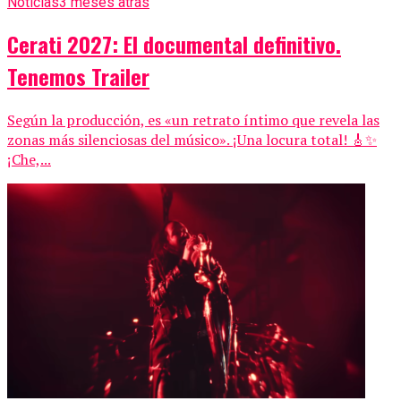
Noticias
3 meses atrás
Cerati 2027: El documental definitivo.
Tenemos Trailer
Según la producción, es «un retrato íntimo que revela las
zonas más silenciosas del músico». ¡Una locura total! 🎸✨
¡Che,...