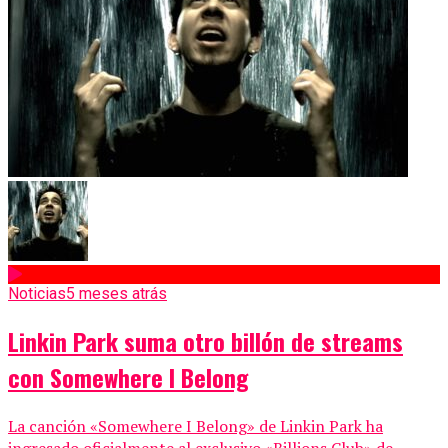
Noticias
5 meses atrás
Linkin Park suma otro billón de streams
con Somewhere I Belong
La canción «Somewhere I Belong» de Linkin Park ha
ingresado oficialmente al exclusivo «Billions Club» de