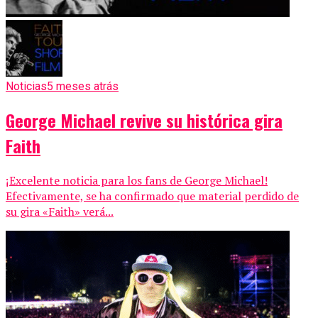
Noticias
5 meses atrás
George Michael revive su histórica gira
Faith
¡Excelente noticia para los fans de George Michael!
Efectivamente, se ha confirmado que material perdido de
su gira «Faith» verá...