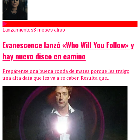
Lanzamientos
3 meses atrás
Evanescence lanzó «Who Will You Follow» y
hay nuevo disco en camino
Prepárense una buena ronda de mates porque les traigo
una alta data que les va a re caber. Resulta que...