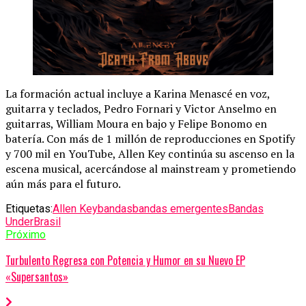
La formación actual incluye a Karina Menascé en voz,
guitarra y teclados, Pedro Fornari y Victor Anselmo en
guitarras, William Moura en bajo y Felipe Bonomo en
batería. Con más de 1 millón de reproducciones en Spotify
y 700 mil en YouTube, Allen Key continúa su ascenso en la
escena musical, acercándose al mainstream y prometiendo
aún más para el futuro.
Etiquetas:
Allen Key
bandas
bandas emergentes
Bandas
Under
Brasil
Próximo
Turbulento Regresa con Potencia y Humor en su Nuevo EP
«Supersantos»