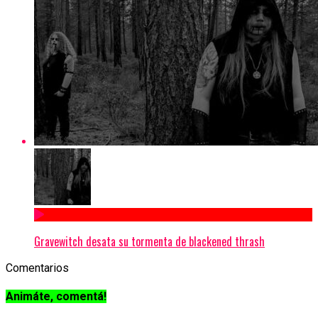
Gravewitch desata su tormenta de blackened thrash
Comentarios
Animáte, comentá!