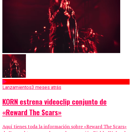
Lanzamientos
3 meses atrás
KORN estrena videoclip conjunto de
«Reward The Scars»
Aquí tienes toda la información sobre «Reward The Scars»