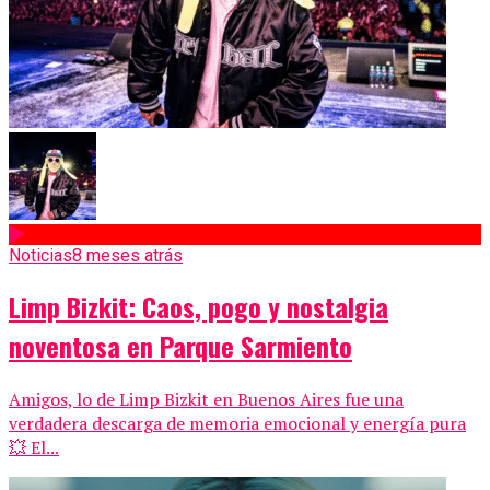
Noticias
8 meses atrás
Limp Bizkit: Caos, pogo y nostalgia
noventosa en Parque Sarmiento
Amigos, lo de Limp Bizkit en Buenos Aires fue una
verdadera descarga de memoria emocional y energía pura
💥 El...