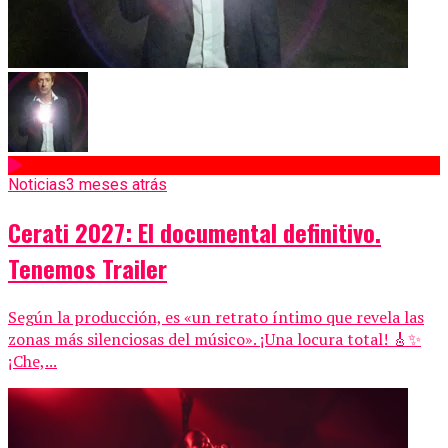
Noticias
3 meses atrás
Cerati 2027: El documental definitivo.
Tenemos Trailer
Según la producción, es «un retrato íntimo que revela las
zonas más silenciosas del músico». ¡Una locura total! 🎸✨
¡Che,...