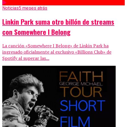
Noticias
5 meses atrás
Linkin Park suma otro billón de streams
con Somewhere I Belong
La canción «Somewhere I Belong» de Linkin Park ha
ingresado oficialmente al exclusivo «Billions Club» de
Spotify al superar las...