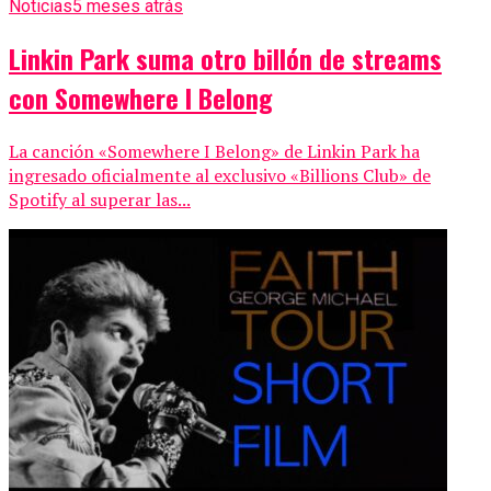
Noticias
5 meses atrás
Linkin Park suma otro billón de streams
con Somewhere I Belong
La canción «Somewhere I Belong» de Linkin Park ha
ingresado oficialmente al exclusivo «Billions Club» de
Spotify al superar las...