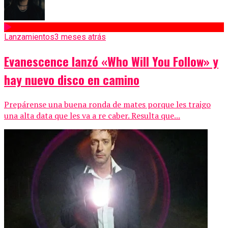
Lanzamientos
3 meses atrás
Evanescence lanzó «Who Will You Follow» y
hay nuevo disco en camino
Prepárense una buena ronda de mates porque les traigo
una alta data que les va a re caber. Resulta que...