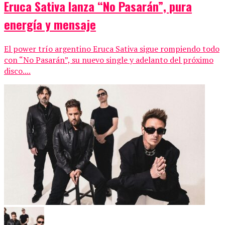
Eruca Sativa lanza “No Pasarán”, pura
energía y mensaje
El power trío argentino Eruca Sativa sigue rompiendo todo
con “No Pasarán”, su nuevo single y adelanto del próximo
disco....