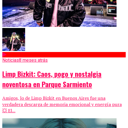
Noticias
8 meses atrás
Limp Bizkit: Caos, pogo y nostalgia
noventosa en Parque Sarmiento
Amigos, lo de Limp Bizkit en Buenos Aires fue una
verdadera descarga de memoria emocional y energía pura
💥 El...