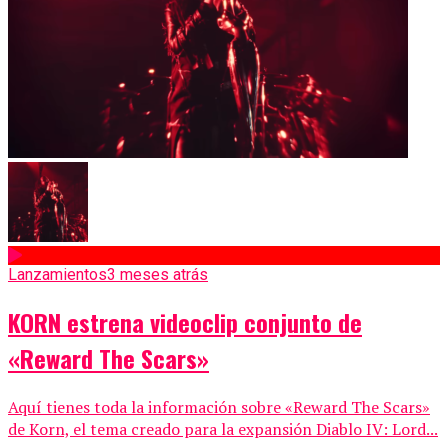
Lanzamientos
3 meses atrás
KORN estrena videoclip conjunto de
«Reward The Scars»
Aquí tienes toda la información sobre «Reward The Scars»
de Korn, el tema creado para la expansión Diablo IV: Lord...