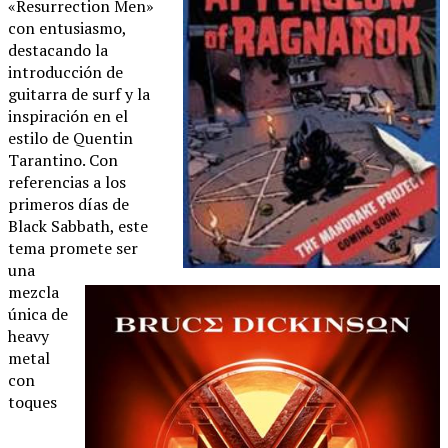
«Resurrection Men»
con entusiasmo,
destacando la
introducción de
guitarra de surf y la
inspiración en el
estilo de Quentin
Tarantino. Con
referencias a los
primeros días de
Black Sabbath, este
tema promete ser
una
mezcla
única de
heavy
metal
con
toques