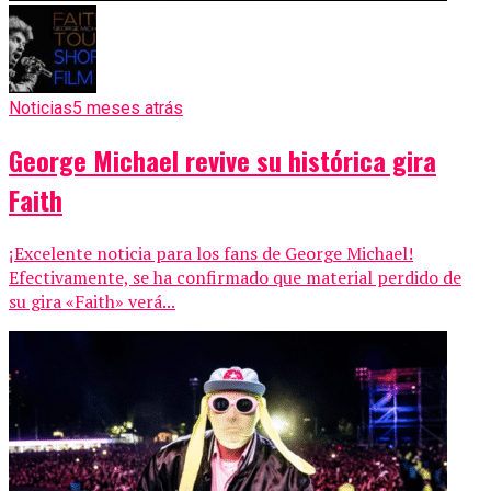
Noticias
5 meses atrás
George Michael revive su histórica gira
Faith
¡Excelente noticia para los fans de George Michael!
Efectivamente, se ha confirmado que material perdido de
su gira «Faith» verá...