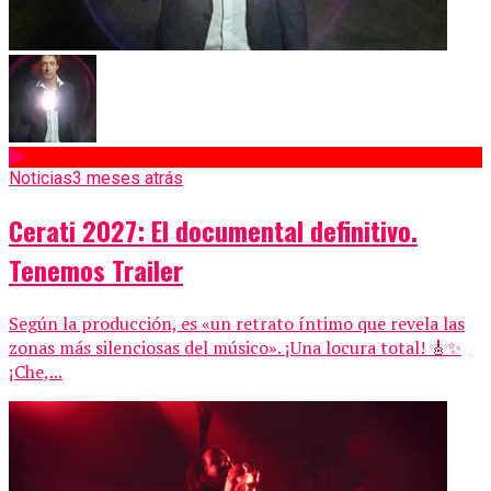
Noticias
3 meses atrás
Cerati 2027: El documental definitivo.
Tenemos Trailer
Según la producción, es «un retrato íntimo que revela las
zonas más silenciosas del músico». ¡Una locura total! 🎸✨
¡Che,...