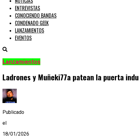
NOTICIAS
ENTREVISTAS
CONOCIENDO BANDAS
CONDENADO GEEK
LANZAMIENTOS
EVENTOS
Lanzamientos
Ladrones y Muñeki77a patean la puerta indu
Publicado
el
18/01/2026