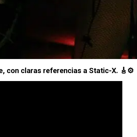
e, con claras referencias a
Static-X
. 🎸⚙️