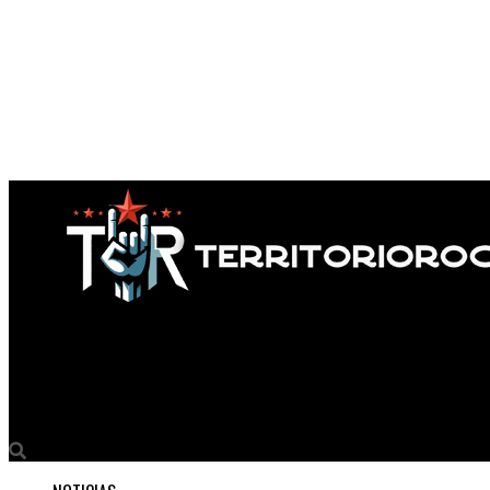
Territorio Rock
Ladrones y Muñeki77a patean la puerta industrial