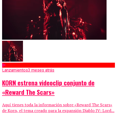
Lanzamientos
3 meses atrás
KORN estrena videoclip conjunto de
«Reward The Scars»
Aquí tienes toda la información sobre «Reward The Scars»
de Korn, el tema creado para la expansión Diablo IV: Lord...