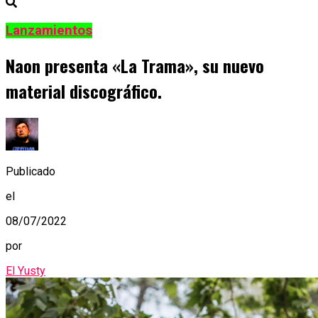
Lanzamientos
Naon presenta «La Trama», su nuevo
material discográfico.
Publicado
el
08/07/2022
por
El Yusty