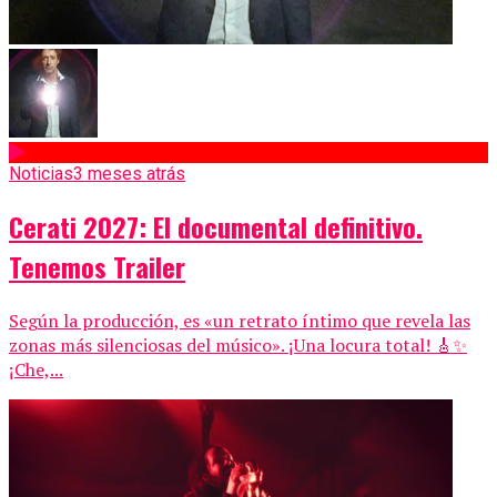
Noticias
3 meses atrás
Cerati 2027: El documental definitivo.
Tenemos Trailer
Según la producción, es «un retrato íntimo que revela las
zonas más silenciosas del músico». ¡Una locura total! 🎸✨
¡Che,...