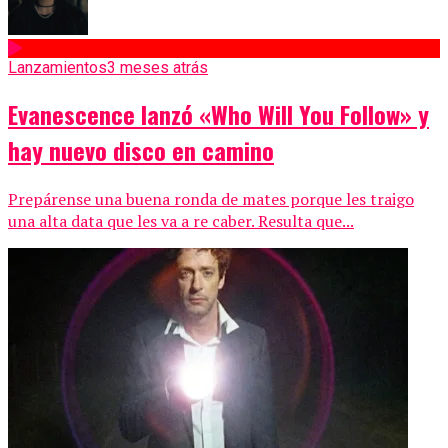
Lanzamientos
3 meses atrás
Evanescence lanzó «Who Will You Follow» y
hay nuevo disco en camino
Prepárense una buena ronda de mates porque les traigo
una alta data que les va a re caber. Resulta que...