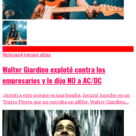
Noticias
4 meses atrás
Walter Giardino explotó contra los
empresarios y le dijo NO a AC/DC
¡Atenti a esto porque es una bomba, locura! Anoche en un
Teatro Flores que no entraba un alfiler, Walter Giardino...