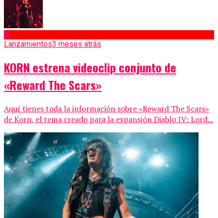
Lanzamientos
3 meses atrás
KORN estrena videoclip conjunto de
«Reward The Scars»
Aquí tienes toda la información sobre «Reward The Scars»
de Korn, el tema creado para la expansión Diablo IV: Lord...