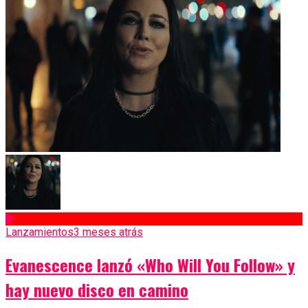
Lanzamientos
3 meses atrás
Evanescence lanzó «Who Will You Follow» y
hay nuevo disco en camino