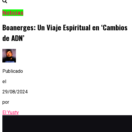
Noticias
Boanerges: Un Viaje Espiritual en ‘Cambios
de ADN’
Publicado
el
29/08/2024
por
El Yusty