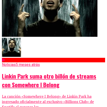
Noticias
5 meses atrás
Linkin Park suma otro billón de streams
con Somewhere I Belong
La canción «Somewhere I Belong» de Linkin Park ha
ingresado oficialmente al exclusivo «Billions Club» de
Spotify al superar las...