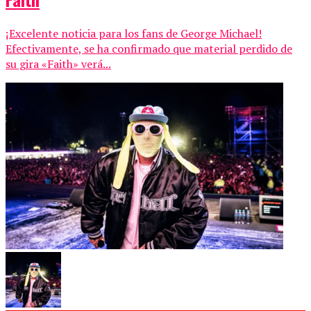
¡Excelente noticia para los fans de George Michael!
Efectivamente, se ha confirmado que material perdido de
su gira «Faith» verá...