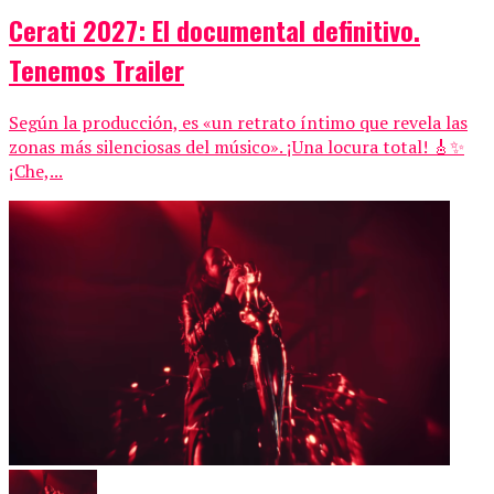
Cerati 2027: El documental definitivo.
Tenemos Trailer
Según la producción, es «un retrato íntimo que revela las
zonas más silenciosas del músico». ¡Una locura total! 🎸✨
¡Che,...