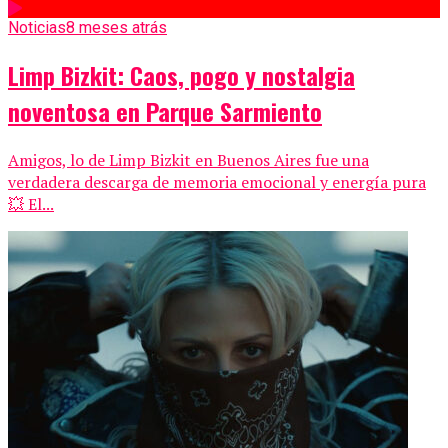
Noticias
8 meses atrás
Limp Bizkit: Caos, pogo y nostalgia
noventosa en Parque Sarmiento
Amigos, lo de Limp Bizkit en Buenos Aires fue una
verdadera descarga de memoria emocional y energía pura
💥 El...