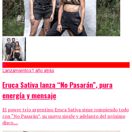
Lanzamientos
1 año atrás
Eruca Sativa lanza “No Pasarán”, pura
energía y mensaje
El power trío argentino Eruca Sativa sigue rompiendo todo
con “No Pasarán”, su nuevo single y adelanto del próximo
disco....