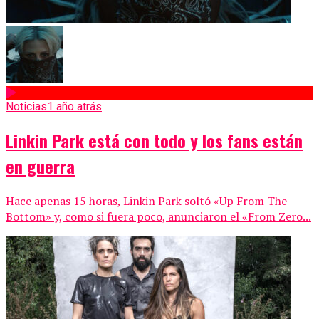
Noticias
1 año atrás
Linkin Park está con todo y los fans están
en guerra
Hace apenas 15 horas, Linkin Park soltó «Up From The
Bottom» y, como si fuera poco, anunciaron el «From Zero...