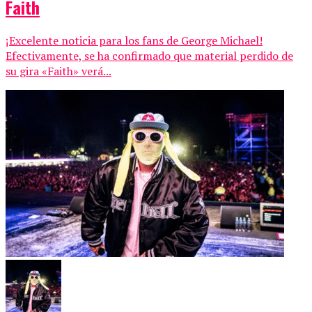
Faith
¡Excelente noticia para los fans de George Michael!
Efectivamente, se ha confirmado que material perdido de
su gira «Faith» verá...