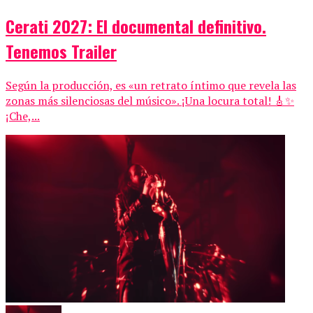
Cerati 2027: El documental definitivo.
Tenemos Trailer
Según la producción, es «un retrato íntimo que revela las
zonas más silenciosas del músico». ¡Una locura total! 🎸✨
¡Che,...