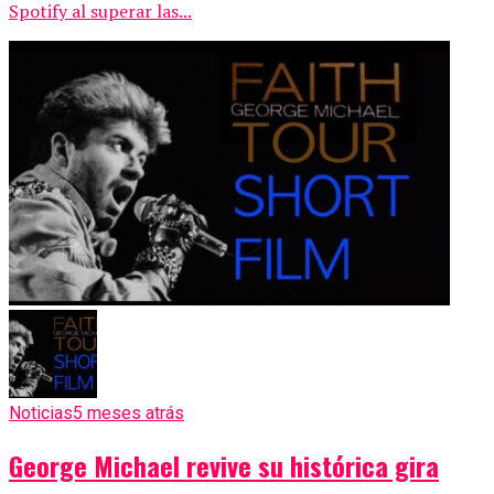
Spotify al superar las...
Noticias
5 meses atrás
George Michael revive su histórica gira