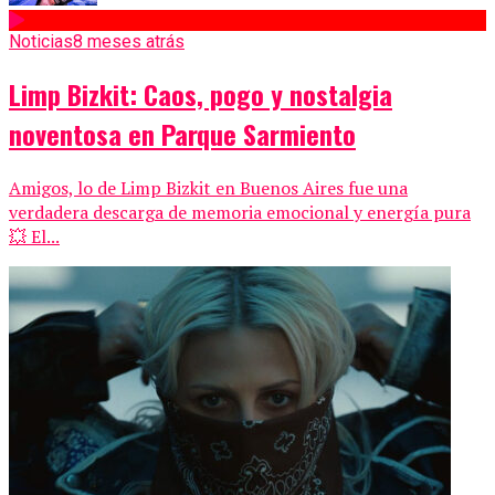
Noticias
8 meses atrás
Limp Bizkit: Caos, pogo y nostalgia
noventosa en Parque Sarmiento
Amigos, lo de Limp Bizkit en Buenos Aires fue una
verdadera descarga de memoria emocional y energía pura
💥 El...