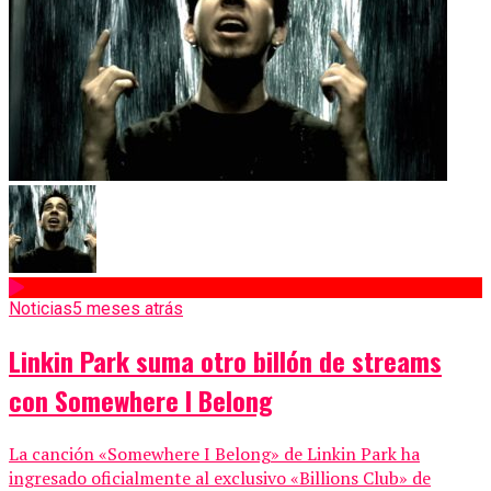
Noticias
5 meses atrás
Linkin Park suma otro billón de streams
con Somewhere I Belong
La canción «Somewhere I Belong» de Linkin Park ha
ingresado oficialmente al exclusivo «Billions Club» de