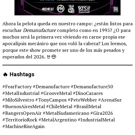
Ahora la pelota queda en nuestro campo: ¿están listos para
escuchar
Demanufacture
completo como en 1995? ¿O para
muchos será la primera vez viviendo en carne propia ese
apocalipsis mecánico que nos voló la cabeza? Los leemos,
porque este show promete ser uno de los más pesados y
esperados del 2026. 🤘😎
🔥 Hashtags
#FearFactory #Demanufacture #Demanufacture30
#MetalIndustrial #GrooveMetal #DinoCazares
#MiloSilvestro #TonyCampos #PeteWebber #ArenaSur
#BuenosAiresMetal #ChileMetal #BrasilMetal
#BangersOpenAir #MetalSudamericano #Gira2026
#TerritorioRock #MetalArgentino #IndustrialMetal
#MachineRiseAgain