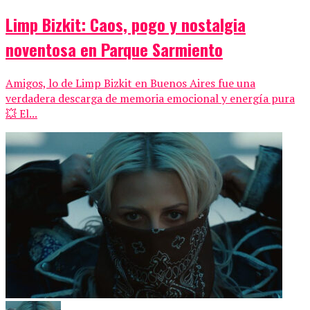
Limp Bizkit: Caos, pogo y nostalgia
noventosa en Parque Sarmiento
Amigos, lo de Limp Bizkit en Buenos Aires fue una
verdadera descarga de memoria emocional y energía pura
💥 El...