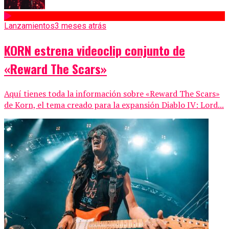
Lanzamientos
3 meses atrás
KORN estrena videoclip conjunto de
«Reward The Scars»
Aquí tienes toda la información sobre «Reward The Scars»
de Korn, el tema creado para la expansión Diablo IV: Lord...