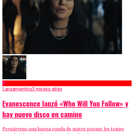
Lanzamientos
3 meses atrás
Evanescence lanzó «Who Will You Follow» y
hay nuevo disco en camino
Prepárense una buena ronda de mates porque les traigo