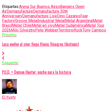
Etiquetas:
Arena Sur Buenos Aires
Bangers Open
Air
Demanufacture
Demanufacture 30th
Anniversary
Demanufacture Live
Dino Cazares
Fear
Factory
Groove Metal
Industrial Metal
Metal Argentina
Metal
Brasil
Metal Chile
Metal en vivo
Metal Sudamérica
Metal Tour
2026
Milo Silvestro
Pete Webber
TerritorioRock
Tony Campos
Próximo
Luca vuelve al cine: llega Viejos Vinagres (biotopic)
Siguiente
P.O.D. + Demon Hunter: noche para la historia
El Yusty