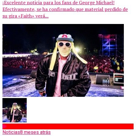
¡Excelente noticia para los fans de George Michael!
Efectivamente, se ha confirmado que material perdido de
su gira «Faith» verá...
Noticias
8 meses atrás