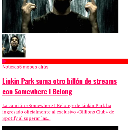
Noticias
5 meses atrás
Linkin Park suma otro billón de streams
con Somewhere I Belong
La canción «Somewhere I Belong» de Linkin Park ha
ingresado oficialmente al exclusivo «Billions Club» de
Spotify al superar las...