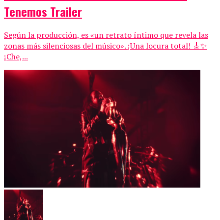
Tenemos Trailer
Según la producción, es «un retrato íntimo que revela las
zonas más silenciosas del músico». ¡Una locura total! 🎸✨
¡Che,...