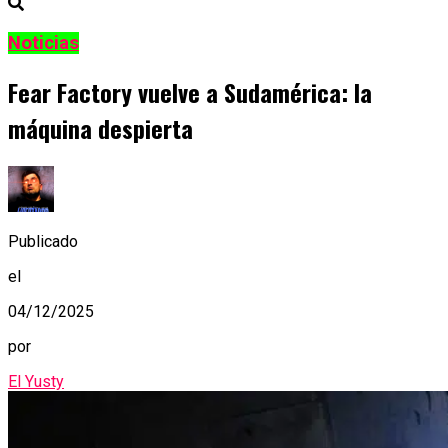
Noticias
Fear Factory vuelve a Sudamérica: la
máquina despierta
Publicado
el
04/12/2025
por
El Yusty