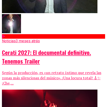
Noticias
3 meses atrás
Cerati 2027: El documental definitivo.
Tenemos Trailer
Según la producción, es «un retrato íntimo que revela las
zonas más silenciosas del músico». ¡Una locura total! 🎸✨
¡Che,...