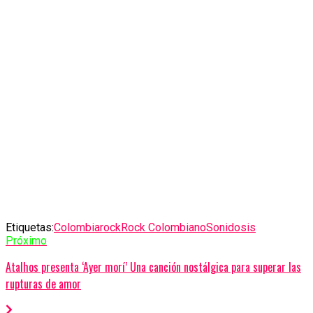
Etiquetas:
Colombia
rock
Rock Colombiano
Sonidosis
Próximo
Atalhos presenta ‘Ayer morí’ Una canción nostálgica para superar las
rupturas de amor