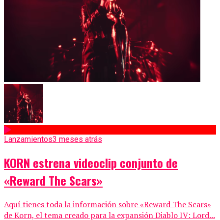
Lanzamientos
3 meses atrás
KORN estrena videoclip conjunto de
«Reward The Scars»
Aquí tienes toda la información sobre «Reward The Scars»
de Korn, el tema creado para la expansión Diablo IV: Lord...