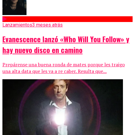
Lanzamientos
3 meses atrás
Evanescence lanzó «Who Will You Follow» y
hay nuevo disco en camino
Prepárense una buena ronda de mates porque les traigo
una alta data que les va a re caber. Resulta que...