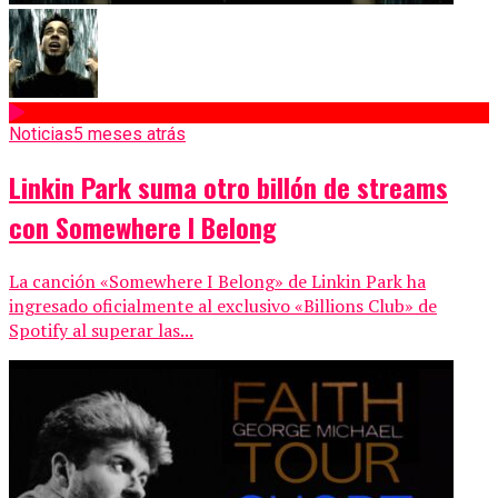
Noticias
5 meses atrás
Linkin Park suma otro billón de streams
con Somewhere I Belong
La canción «Somewhere I Belong» de Linkin Park ha
ingresado oficialmente al exclusivo «Billions Club» de
Spotify al superar las...