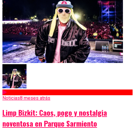
Noticias
8 meses atrás
Limp Bizkit: Caos, pogo y nostalgia
noventosa en Parque Sarmiento