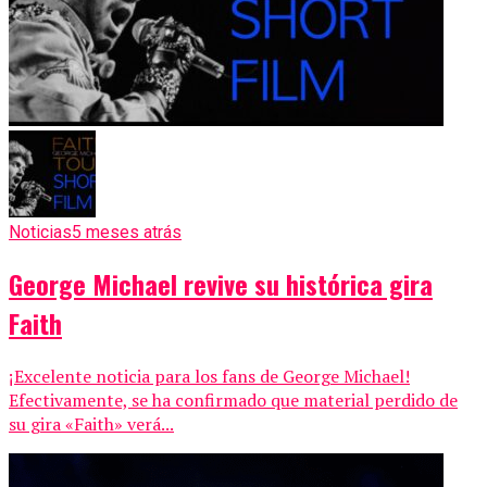
Noticias
5 meses atrás
George Michael revive su histórica gira
Faith
¡Excelente noticia para los fans de George Michael!
Efectivamente, se ha confirmado que material perdido de
su gira «Faith» verá...