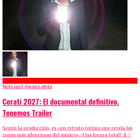
Noticias
3 meses atrás
Cerati 2027: El documental definitivo.
Tenemos Trailer
Según la producción, es «un retrato íntimo que revela las
zonas más silenciosas del músico». ¡Una locura total! 🎸✨