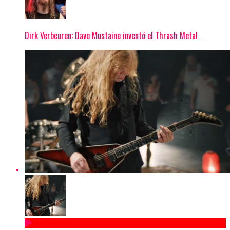
Dirk Verbeuren: Dave Mustaine inventó el Thrash Metal