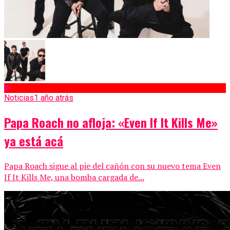
Noticias
1 año atrás
Papa Roach no afloja: «Even If It Kills Me»
ya está acá
Papa Roach sigue al pie del cañón con su nuevo tema Even
If It Kills Me, una bomba cargada de...