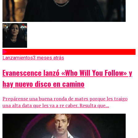
Lanzamientos
3 meses atrás
Evanescence lanzó «Who Will You Follow» y
hay nuevo disco en camino
Prepárense una buena ronda de mates porque les traigo
una alta data que les va a re caber. Resulta que...