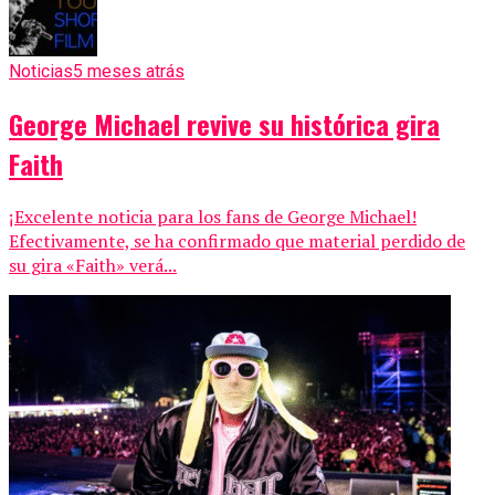
Noticias
5 meses atrás
George Michael revive su histórica gira
Faith
¡Excelente noticia para los fans de George Michael!
Efectivamente, se ha confirmado que material perdido de
su gira «Faith» verá...