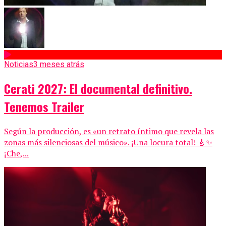
Noticias
3 meses atrás
Cerati 2027: El documental definitivo.
Tenemos Trailer
Según la producción, es «un retrato íntimo que revela las
zonas más silenciosas del músico». ¡Una locura total! 🎸✨
¡Che,...