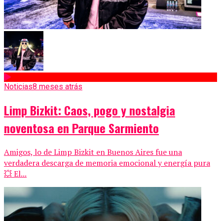
Noticias
8 meses atrás
Limp Bizkit: Caos, pogo y nostalgia
noventosa en Parque Sarmiento
Amigos, lo de Limp Bizkit en Buenos Aires fue una
verdadera descarga de memoria emocional y energía pura
💥 El...