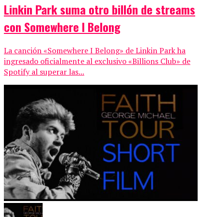
Linkin Park suma otro billón de streams
con Somewhere I Belong
La canción «Somewhere I Belong» de Linkin Park ha
ingresado oficialmente al exclusivo «Billions Club» de
Spotify al superar las...