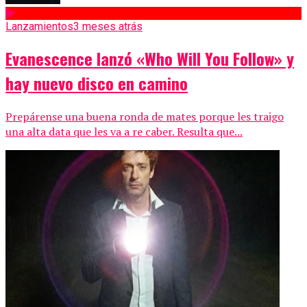
Lanzamientos
3 meses atrás
Evanescence lanzó «Who Will You Follow» y
hay nuevo disco en camino
Prepárense una buena ronda de mates porque les traigo
una alta data que les va a re caber. Resulta que...