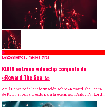
Lanzamientos
3 meses atrás
KORN estrena videoclip conjunto de
«Reward The Scars»
Aquí tienes toda la información sobre «Reward The Scars»
de Korn, el tema creado para la expansión Diablo IV: Lord...