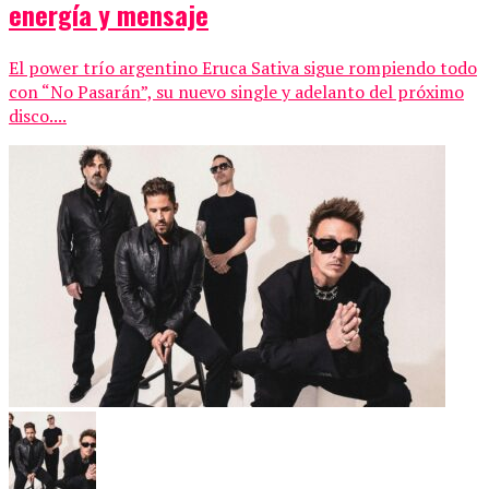
energía y mensaje
El power trío argentino Eruca Sativa sigue rompiendo todo
con “No Pasarán”, su nuevo single y adelanto del próximo
disco....