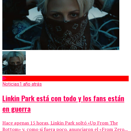
Noticias
1 año atrás
Linkin Park está con todo y los fans están
en guerra
Hace apenas 15 horas, Linkin Park soltó «Up From The
Bottom» y, como si fuera poco, anunciaron el «From Zero...