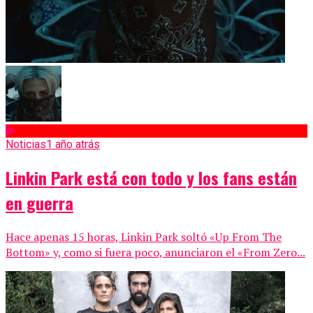
Noticias
1 año atrás
Linkin Park está con todo y los fans están
en guerra
Hace apenas 15 horas, Linkin Park soltó «Up From The
Bottom» y, como si fuera poco, anunciaron el «From Zero...