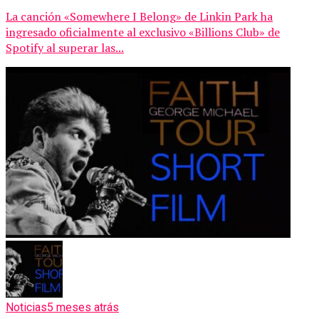
La canción «Somewhere I Belong» de Linkin Park ha
ingresado oficialmente al exclusivo «Billions Club» de
Spotify al superar las...
Noticias
5 meses atrás