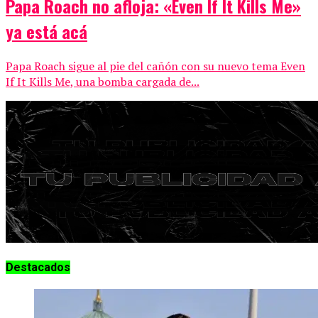
Papa Roach no afloja: «Even If It Kills Me»
ya está acá
Papa Roach sigue al pie del cañón con su nuevo tema Even
If It Kills Me, una bomba cargada de...
Destacados