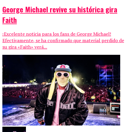
George Michael revive su histórica gira
Faith
¡Excelente noticia para los fans de George Michael!
Efectivamente, se ha confirmado que material perdido de
su gira «Faith» verá...