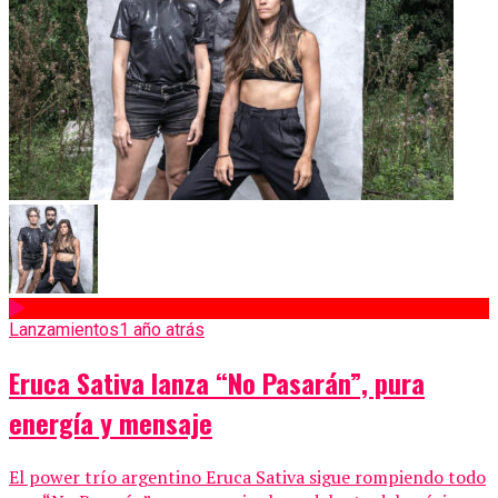
Lanzamientos
1 año atrás
Eruca Sativa lanza “No Pasarán”, pura
energía y mensaje
El power trío argentino Eruca Sativa sigue rompiendo todo