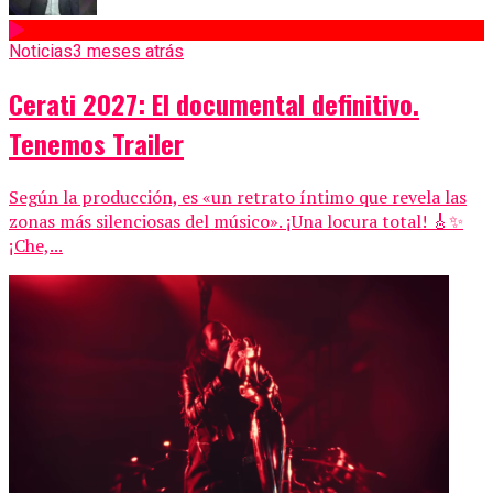
Noticias
3 meses atrás
Cerati 2027: El documental definitivo.
Tenemos Trailer
Según la producción, es «un retrato íntimo que revela las
zonas más silenciosas del músico». ¡Una locura total! 🎸✨
¡Che,...