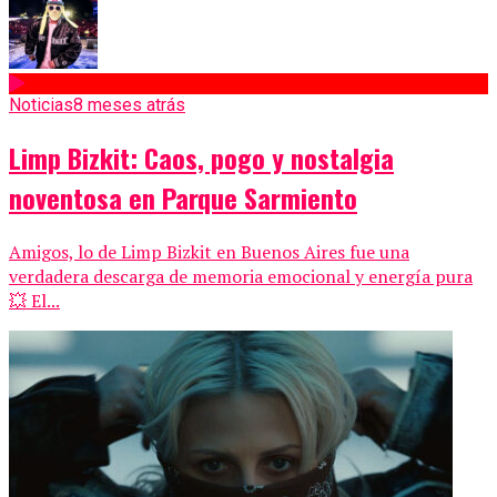
Noticias
8 meses atrás
Limp Bizkit: Caos, pogo y nostalgia
noventosa en Parque Sarmiento
Amigos, lo de Limp Bizkit en Buenos Aires fue una
verdadera descarga de memoria emocional y energía pura
💥 El...