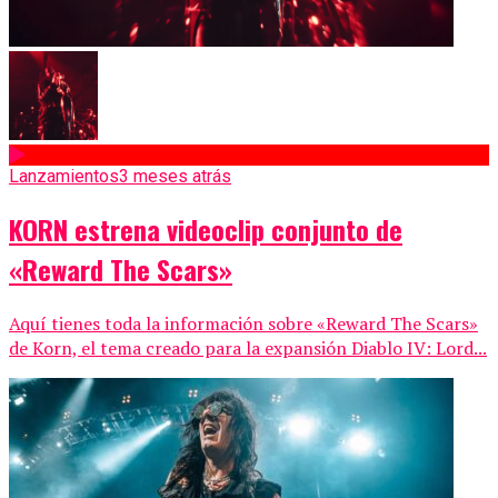
Lanzamientos
3 meses atrás
KORN estrena videoclip conjunto de
«Reward The Scars»
Aquí tienes toda la información sobre «Reward The Scars»
de Korn, el tema creado para la expansión Diablo IV: Lord...