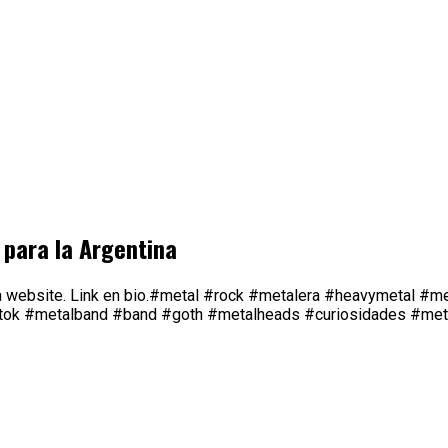
 para la Argentina
tra website. Link en bio.#metal #rock #metalera #heavymetal 
ktok #metalband #band #goth #metalheads #curiosidades #metal