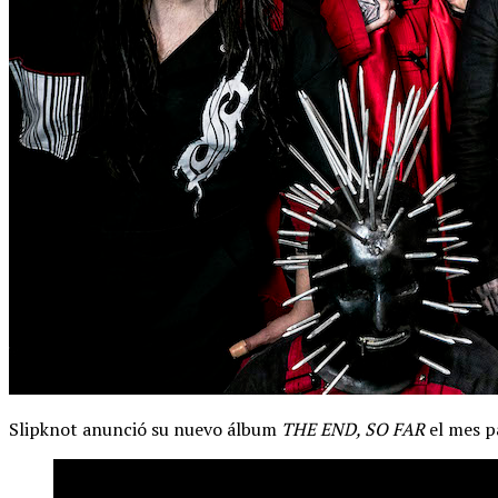
Slipknot anunció su nuevo álbum
THE END, SO FAR
el mes pa