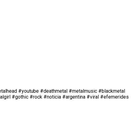
#metalhead #youtube #deathmetal #metalmusic #blackmetal
girl #gothic #rock #noticia #argentina #viral #efemerides