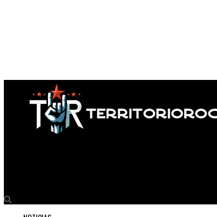
Territorio Rock
Slipknot acabó de estrenar «Yen» y se viene para la Argentina