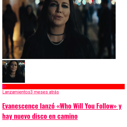
Lanzamientos
3 meses atrás
Evanescence lanzó «Who Will You Follow» y
hay nuevo disco en camino