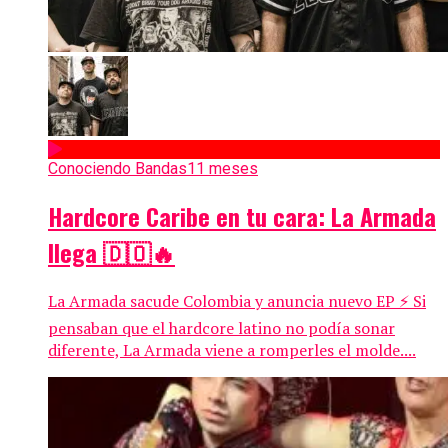
Conociendo Bandas
11 meses
Hardcore Caribe en tu cara: La Armada
llega 🇩🇴🔥
La Armada sacude Colombia y anuncia nuevo EP ⚡ Si
pensaban que el hardcore latino no podía sonar
diferente, La Armada viene a romperles el molde....