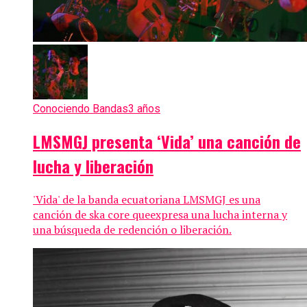
Conociendo Bandas
3 años
LMSMGJ presenta ‘Vida’ una canción de
lucha y liberación
'Vida' de la banda ecuatoriana LMSMGJ es una
canción de ska core queexpresa una lucha interna y
una búsqueda de redención o liberación.