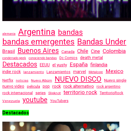
Argentina
bandas
alemania
bandas emergentes
Bandas Under
Buenos Aires
Colombia
Brasil
Chile
Cine
Canada
death metal
Dc Comics
condenado geek
conociendo bandas
Destacados
España
finlandia
EEUU
el yusty
Mexico
indie rock
marvel
Lanzamientos
lanzamiento
Metalcore
NUEVO DISCO
Nuevo single
Netflix
Nuevo Albúm
noticias
rock
rock alternativo
nuevo video
pelicula
pop
rock argentino
territorio rock
rock internacional
series
TerritorioRock
Slipknot
youtube
YouTubers
Venezuela
Destacados