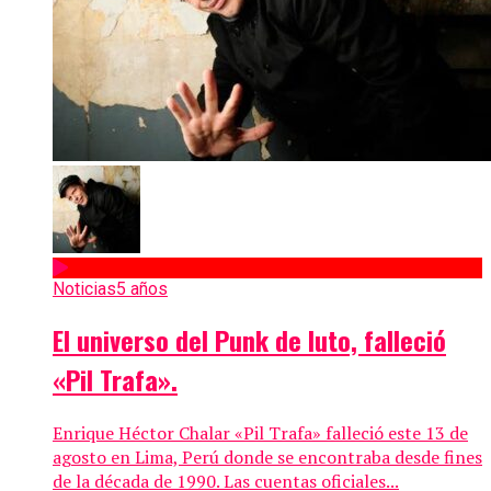
Noticias
5 años
El universo del Punk de luto, falleció
«Pil Trafa».
Enrique Héctor Chalar «Pil Trafa» falleció este 13 de
agosto en Lima, Perú donde se encontraba desde fines
de la década de 1990. Las cuentas oficiales...