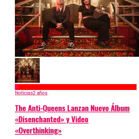
Noticias
2 años
The Anti-Queens Lanzan Nuevo Álbum
«Disenchanted» y Video
«Overthinking»