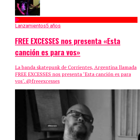
Lanzamientos
5 años
FREE EXCESSES nos presenta «Esta
canción es para vos»
La banda skatepunk de Corrientes, Argentina llamada
FREE EXCESSES nos presenta "Esta canción es para
vos". @freeexcesses