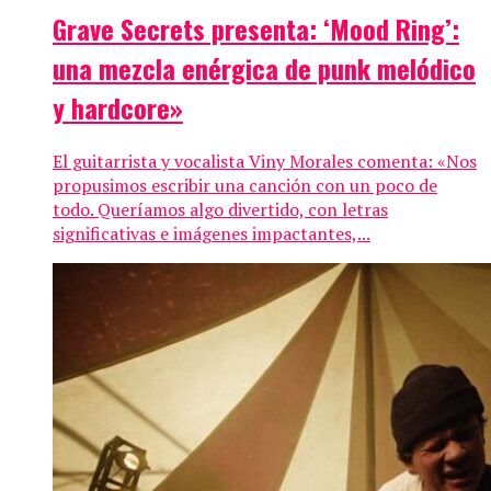
Grave Secrets presenta: ‘Mood Ring’:
una mezcla enérgica de punk melódico
y hardcore»
El guitarrista y vocalista Viny Morales comenta: «Nos
propusimos escribir una canción con un poco de
todo. Queríamos algo divertido, con letras
significativas e imágenes impactantes,...