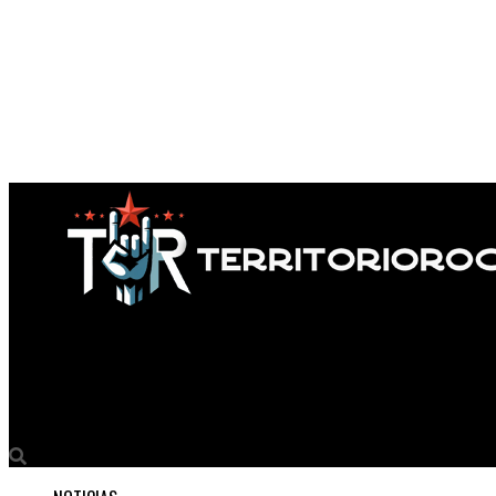
Territorio Rock
Los romanos de ADE nos envian su más reciente trabajo titulad