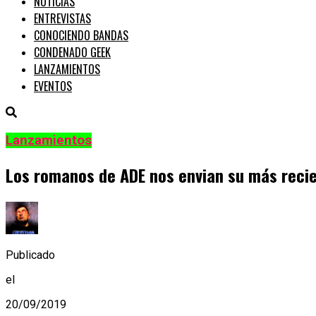
NOTICIAS
ENTREVISTAS
CONOCIENDO BANDAS
CONDENADO GEEK
LANZAMIENTOS
EVENTOS
Lanzamientos
Los romanos de ADE nos envian su más recie
Publicado
el
20/09/2019