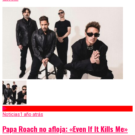
Noticias
1 año atrás
Papa Roach no afloja: «Even If It Kills Me»