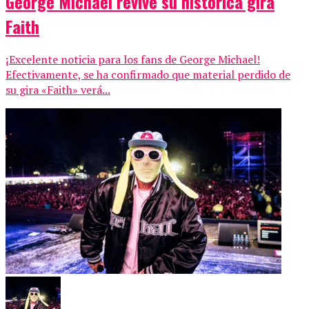
George Michael revive su histórica gira
Faith
¡Excelente noticia para los fans de George Michael!
Efectivamente, se ha confirmado que material perdido de
su gira «Faith» verá...