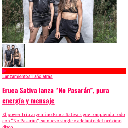
Lanzamientos
1 año atrás
Eruca Sativa lanza “No Pasarán”, pura
energía y mensaje
El power trío argentino Eruca Sativa sigue rompiendo todo
con “No Pasarán”, su nuevo single y adelanto del próximo
disco....