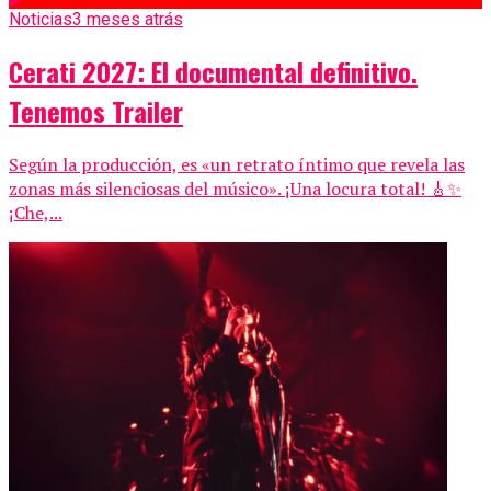
Noticias
3 meses atrás
Cerati 2027: El documental definitivo.
Tenemos Trailer
Según la producción, es «un retrato íntimo que revela las
zonas más silenciosas del músico». ¡Una locura total! 🎸✨
¡Che,...