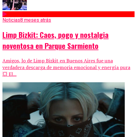
Noticias
8 meses atrás
Limp Bizkit: Caos, pogo y nostalgia
noventosa en Parque Sarmiento
Amigos, lo de Limp Bizkit en Buenos Aires fue una
verdadera descarga de memoria emocional y energía pura
💥 El...