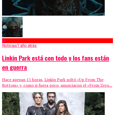
Noticias
1 año atrás
Linkin Park está con todo y los fans están
en guerra
Hace apenas 15 horas, Linkin Park soltó «Up From The
Bottom» y, como si fuera poco, anunciaron el «From Zero...