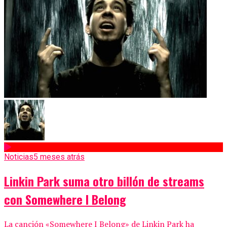
Noticias
5 meses atrás
Linkin Park suma otro billón de streams
con Somewhere I Belong
La canción «Somewhere I Belong» de Linkin Park ha