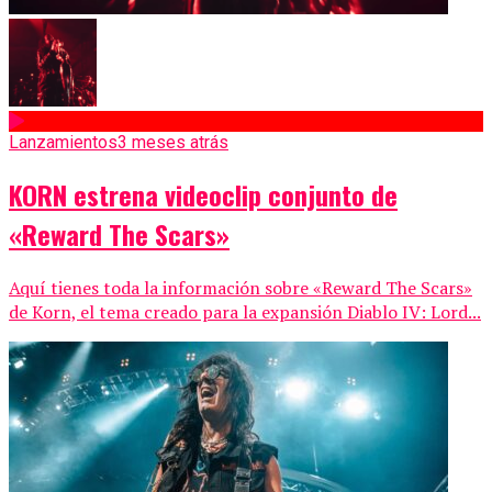
Lanzamientos
3 meses atrás
KORN estrena videoclip conjunto de
«Reward The Scars»
Aquí tienes toda la información sobre «Reward The Scars»
de Korn, el tema creado para la expansión Diablo IV: Lord...