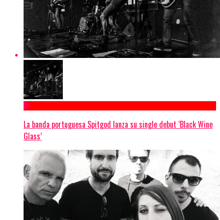
La banda portuguesa Spitgod lanza su single debut ‘Black Wine
Glass’